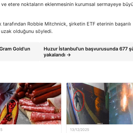
ir ve etere noktaların eklenmesinin kurumsal sermayeye büyü
 tarafından Robbie Mitchnick, şirketin ETF eterinin başarılı
uzak olduğunu söyledi.
! Gram Gold'un
Huzur İstanbul'un başvurusunda 677 
yakalandı →
25
13/12/2025