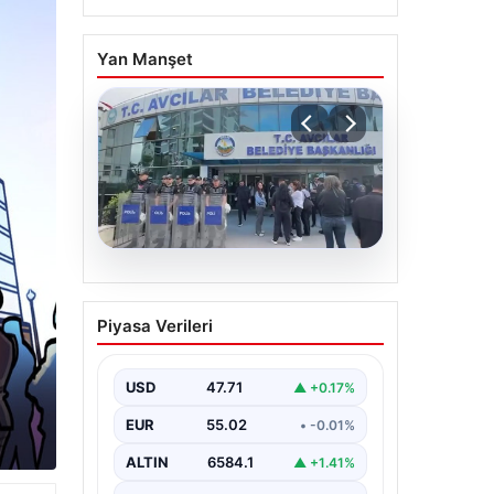
Yan Manşet
05.08.2026
Avcılar Belediyesi’ne
Piyasa Verileri
operasyon. 12 şüpheli
gözaltına alındı
USD
47.71
▲ +0.17%
EUR
55.02
• -0.01%
ALTIN
6584.1
▲ +1.41%