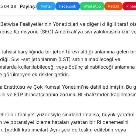
Paylaş:
25 04:38
Twitter
Facebook
WhatsApp
Reddit
Pinte
twise Faaliyetlerinin Yöneticileri ve diğer iki ilgili taraf ol
keuse Komisyonu (SEC) Amerikalı'ya sıvı yakılmasına izin 
 tahsisi karşılığında bir jeton türevi aldığı anlamına gelen bi
iği. Sıvı -set jetonlarının (LST) satın alınabileceği ve
alarda kullanılabileceği veya ödünç alınabileceği anlamına g
 görülmeyen ek riskler getirir.
ka Enstitüsü ve Çok Kumsal Yönetimi'ne dahil edilmiştir. Bu g
ğini ve ETP ihracatçılarının zorunlu RI -balizmden kaçınmasın
elirli bir faaliyet yüzdesiyle sınırlandırmalısa, büyük yaratım
an ve potansiyel izleme hataları yaratan bir RI denemesini
. [yetkili katılımcılar] Aynı şekilde teslim edilebilir veya