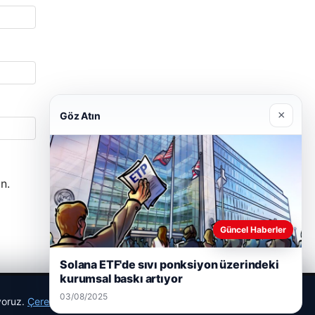
×
Göz Atın
n.
Güncel Haberler
Solana ETF'de sıvı ponksiyon üzerindeki
kurumsal baskı artıyor
03/08/2025
ıyoruz.
Çerez Politikamız
Reddet
Kabul Et