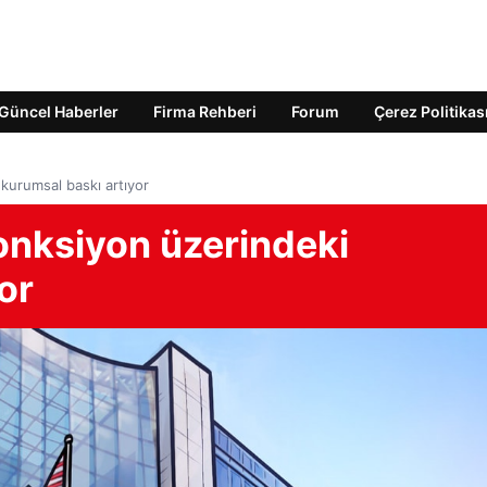
Güncel Haberler
Firma Rehberi
Forum
Çerez Politikas
kurumsal baskı artıyor
onksiyon üzerindeki
or