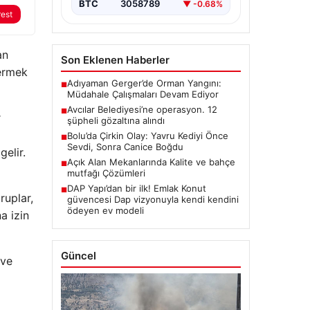
BTC
3058789
▼ -0.68%
rest
an
Son Eklenen Haberler
vermek
Adıyaman Gerger’de Orman Yangını:
■
Müdahale Çalışmaları Devam Ediyor
Avcılar Belediyesi’ne operasyon. 12
■
r
şüpheli gözaltına alındı
Bolu’da Çirkin Olay: Yavru Kediyi Önce
■
Sevdi, Sonra Canice Boğdu
elir.
Açık Alan Mekanlarında Kalite ve bahçe
■
mutfağı Çözümleri
DAP Yapı’dan bir ilk! Emlak Konut
■
ruplar,
güvencesi Dap vizyonuyla kendi kendini
ödeyen ev modeli
a izin
Güncel
 ve