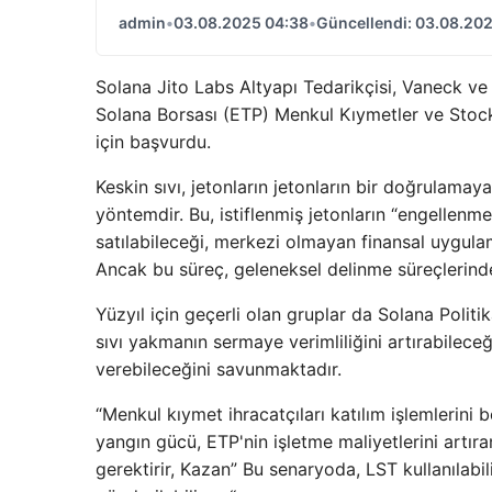
admin
•
03.08.2025 04:38
•
Güncellendi: 03.08.20
Solana Jito Labs Altyapı Tedarikçisi, Vaneck ve Be
Solana Borsası (ETP) Menkul Kıymetler ve Stoc
için başvurdu.
Keskin sıvı, jetonların jetonların bir doğrulamaya
yöntemdir. Bu, istiflenmiş jetonların “engellenmed
satılabileceği, merkezi olmayan finansal uygulam
Ancak bu süreç, geleneksel delinme süreçlerinde
Yüzyıl için geçerli olan gruplar da Solana Politi
sıvı yakmanın sermaye verimliliğini artırabilece
verebileceğini savunmaktadır.
“Menkul kıymet ihracatçıları katılım işlemlerini b
yangın gücü, ETP'nin işletme maliyetlerini artır
gerektirir, Kazan” Bu senaryoda, LST kullanılabilir