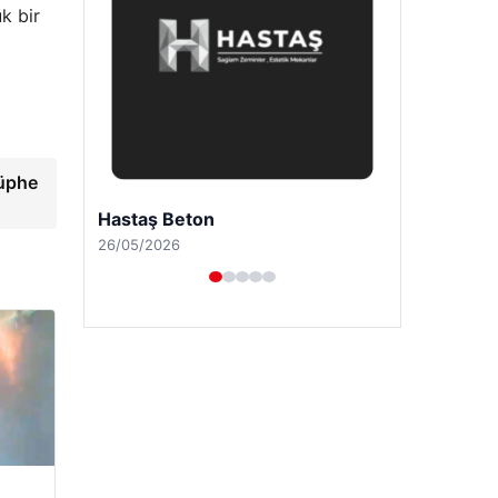
k bir
şüphe
Enes Kaplan Avukatlık Bürosu
28/04/2026