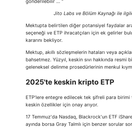
gönderilebilir … “
Jito Labs ve Bölüm Kaynağı ile ilgi
Mektupta belirtilen diğer potansiyel faydalar ar
seçeneği ve ETP ihracatçıları için ek gelirler 
kararını bekliyor.
Mektup, akıllı sözleşmelerin hataları veya açıklar
bahsetmez. Yüzyıl, keskin sıvı hakkında resmi b
geleneksel delinme prosedürlerinin menkul kıyme
2025'te keskin kripto ETP
ETP'lere entegre edilecek tek şifreli para birimi t
keskin özellikler için onay arıyor.
17 Temmuz'da Nasdaq, Blackrock'un ETF iShares
ayında borsa Gray Talmlı için benzer sorular so