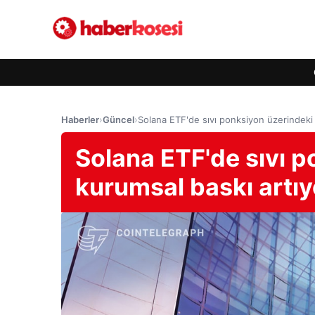
Haberler
›
Güncel
›
Solana ETF'de sıvı ponksiyon üzerindeki 
Solana ETF'de sıvı p
kurumsal baskı artıy