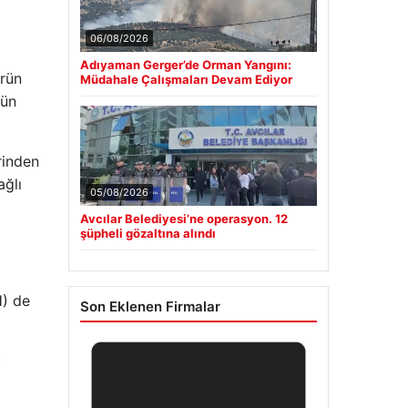
06/08/2026
Adıyaman Gerger’de Orman Yangını:
ürün
Müdahale Çalışmaları Devam Ediyor
mün
erinden
ağlı
05/08/2026
Avcılar Belediyesi’ne operasyon. 12
şüpheli gözaltına alındı
H) de
Son Eklenen Firmalar
t