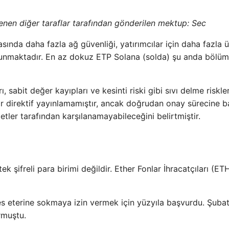
lenen diğer taraflar tarafından gönderilen mektup:
Sec
asında daha fazla ağ güvenliği, yatırımcılar için daha fazla 
bulunmaktadır. En az dokuz ETP Solana (solda) şu anda bölü
ı, sabit değer kayıpları ve kesinti riski gibi sıvı delme riskl
ir direktif yayınlamamıştır, ancak doğrudan onay sürecine b
tler tarafından karşılanamayabileceğini belirtmiştir.
ek şifreli para birimi değildir. Ether Fonlar İhracatçıları (ET
 eterine sokmaya izin vermek için yüzyıla başvurdu. Şuba
rmuştu.