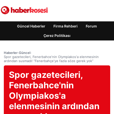
Güncel Haberler
Firma Rehberi
Forum
Çerez Politikası
Haberler
›
Güncel
›
Spor gazetecileri, Fenerbahce'nin Olympiakos'a elenmesinin
ardından susmadı! “Fenerbahçe'ye fazla söze gerek yok”
Spor gazetecileri,
Fenerbahce'nin
Olympiakos'a
elenmesinin ardından