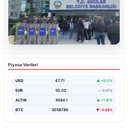
05.08.2026
Avcılar Belediyesi’ne operasyon. 12
Piyasa Verileri
şüpheli gözaltına alındı
USD
47.71
▲ +0.17%
EUR
55.02
• -0.01%
ALTIN
6584.1
▲ +1.41%
BTC
3058789
▼ -0.68%