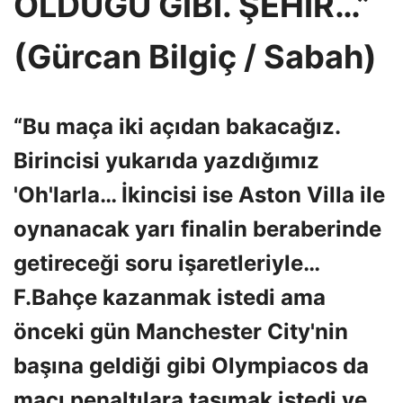
OLDUĞU GİBİ. ŞEHİR…”
(Gürcan Bilgiç / Sabah)
“Bu maça iki açıdan bakacağız.
Birincisi yukarıda yazdığımız
'Oh'larla… İkincisi ise Aston Villa ile
oynanacak yarı finalin beraberinde
getireceği soru işaretleriyle…
F.Bahçe kazanmak istedi ama
önceki gün Manchester City'nin
başına geldiği gibi Olympiacos da
maçı penaltılara taşımak istedi ve