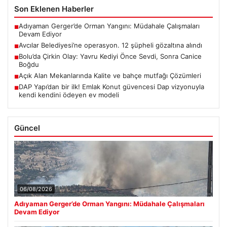
Son Eklenen Haberler
Adıyaman Gerger’de Orman Yangını: Müdahale Çalışmaları
■
Devam Ediyor
Avcılar Belediyesi’ne operasyon. 12 şüpheli gözaltına alındı
■
Bolu’da Çirkin Olay: Yavru Kediyi Önce Sevdi, Sonra Canice
■
Boğdu
Açık Alan Mekanlarında Kalite ve bahçe mutfağı Çözümleri
■
DAP Yapı’dan bir ilk! Emlak Konut güvencesi Dap vizyonuyla
■
kendi kendini ödeyen ev modeli
Güncel
06/08/2026
Adıyaman Gerger’de Orman Yangını: Müdahale Çalışmaları
Devam Ediyor