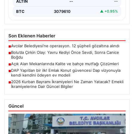
ALTIN
--
--
BTC
3079610
▲ +0.95%
Son Eklenen Haberler
Avcılar Belediyesi’ne operasyon. 12 şüpheli gözaltına alındı
■
Bolu’da Çirkin Olay: Yavru Kediyi Önce Sevdi, Sonra Canice
■
Boğdu
Açık Alan Mekanlarında Kalite ve bahçe mutfağı Çözümleri
■
DAP Yapı’dan bir ilk! Emlak Konut güvencesi Dap vizyonuyla
■
kendi kendini ödeyen ev modeli
2026 Kurban Bayramı İkramiyeleri Ne Zaman Yatacak? Emekli
■
İkramiyelerine Dair Güncel Bilgiler
Güncel