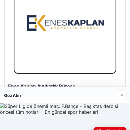
Enes Kaplan Avukatlık Bürosu
28/04/2026
×
Göz Atın