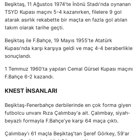
Beşiktaş, 11 Ağustos 1974'te İnönü Stadı'nda oynanan
TSYD Kupası maçını 5-4 kazanırken, filelere 9 gol
atarak asırlık rekabette bir maçta en fazla gol atılan
takım olarak tarihe geçti.
Beşiktaş ile F.Bahçe, 19 Mayıs 1955'te Atatürk
Kupası'nda karşı karşıya geldi ve maç 4-4 beraberlikle
sonuçlandı.
1 Temmuz 1960'ta yapılan Cemal Gürsel Kupası maçını
F.Bahçe 6-2 kazandı.
KNEST İNSANLARI
Beşiktaş-Fenerbahçe derbilerinde en çok forma giyen
futbolcu unvanı Rıza Çalımbay'a ait. Çalımbay, siyah-
beyazlı formayla F.Bahçe'ye karşı 64 maça çıktı.
Çalımbay'ı 61 maçla Beşiktaş'tan Şeref Görkey, 59'ar