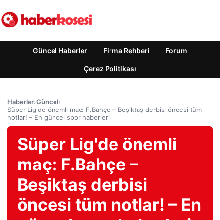
Güncel Haberler
Firma Rehberi
Forum
Çerez Politikası
Haberler
›
Güncel
›
Süper Lig'de önemli maç: F.Bahçe – Beşiktaş derbisi öncesi tüm
notlar! – En güncel spor haberleri
Süper Lig'de önemli
maç: F.Bahçe –
Beşiktaş derbisi
öncesi tüm notlar! – En