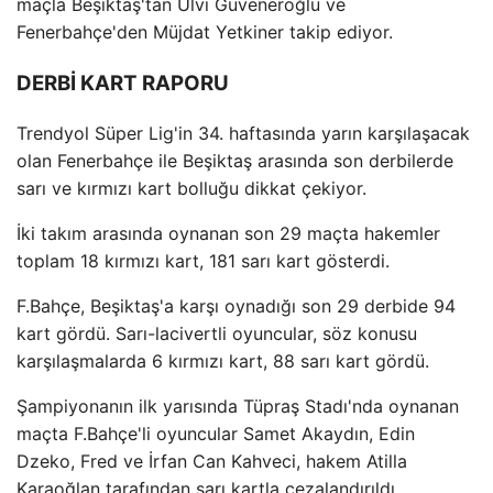
maçla Beşiktaş'tan Ulvi Güveneroğlu ve
Fenerbahçe'den Müjdat Yetkiner takip ediyor.
DERBİ KART RAPORU
Trendyol Süper Lig'in 34. haftasında yarın karşılaşacak
olan Fenerbahçe ile Beşiktaş arasında son derbilerde
sarı ve kırmızı kart bolluğu dikkat çekiyor.
İki takım arasında oynanan son 29 maçta hakemler
toplam 18 kırmızı kart, 181 sarı kart gösterdi.
F.Bahçe, Beşiktaş'a karşı oynadığı son 29 derbide 94
kart gördü. Sarı-lacivertli oyuncular, söz konusu
karşılaşmalarda 6 kırmızı kart, 88 sarı kart gördü.
Şampiyonanın ilk yarısında Tüpraş Stadı'nda oynanan
maçta F.Bahçe'li oyuncular Samet Akaydın, Edin
Dzeko, Fred ve İrfan Can Kahveci, hakem Atilla
Karaoğlan tarafından sarı kartla cezalandırıldı.