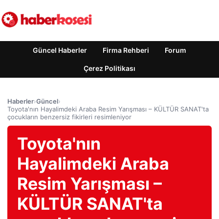
Güncel Haberler
Firma Rehberi
Forum
Çerez Politikası
Haberler
›
Güncel
›
Toyota'nın Hayalimdeki Araba Resim Yarışması – KÜLTÜR SANAT'ta
çocukların benzersiz fikirleri resimleniyor
Toyota'nın
Hayalimdeki Araba
Resim Yarışması –
KÜLTÜR SANAT'ta