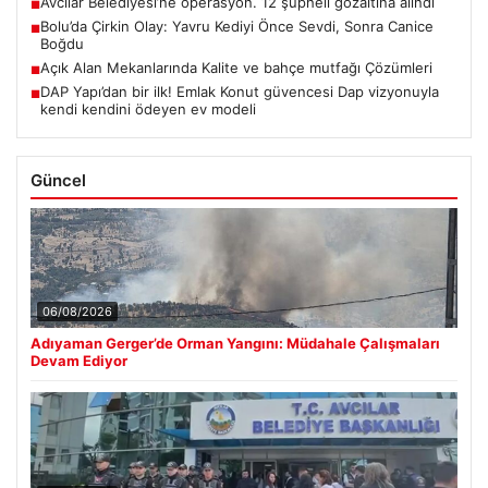
Avcılar Belediyesi’ne operasyon. 12 şüpheli gözaltına alındı
■
Bolu’da Çirkin Olay: Yavru Kediyi Önce Sevdi, Sonra Canice
■
Boğdu
Açık Alan Mekanlarında Kalite ve bahçe mutfağı Çözümleri
■
DAP Yapı’dan bir ilk! Emlak Konut güvencesi Dap vizyonuyla
■
kendi kendini ödeyen ev modeli
Güncel
06/08/2026
Adıyaman Gerger’de Orman Yangını: Müdahale Çalışmaları
Devam Ediyor