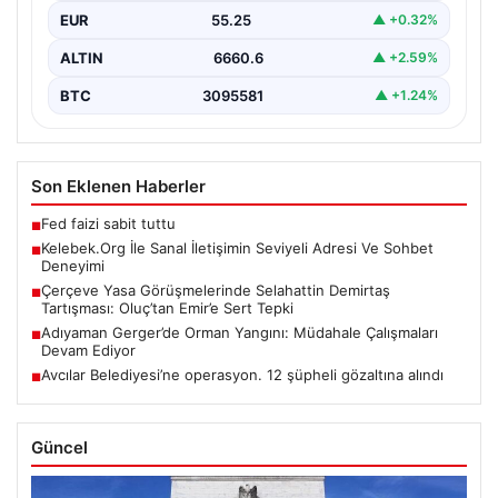
EUR
55.25
▲ +0.32%
ALTIN
6660.6
▲ +2.59%
BTC
3095581
▲ +1.24%
Son Eklenen Haberler
Fed faizi sabit tuttu
■
Kelebek.Org İle Sanal İletişimin Seviyeli Adresi Ve Sohbet
■
Deneyimi
Çerçeve Yasa Görüşmelerinde Selahattin Demirtaş
■
Tartışması: Oluç’tan Emir’e Sert Tepki
Adıyaman Gerger’de Orman Yangını: Müdahale Çalışmaları
■
Devam Ediyor
Avcılar Belediyesi’ne operasyon. 12 şüpheli gözaltına alındı
■
Güncel