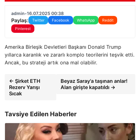
admin
•
16.07.2025 00:38
Paylaş:
Twitter
Facebook
WhatsApp
Reddit
Pinterest
Amerika Birleşik Devletleri Başkanı Donald Trump
yıllarca karanlık ve zararlı komplo teorilerini teşvik etti.
Ancak, bu strateji artık ona mal olabilir.
← Şirket ETH
Beyaz Saray'a taşınan anlar!
Rezerv Yarışı
Alan girişte kapatıldı →
Sıcak
Tavsiye Edilen Haberler