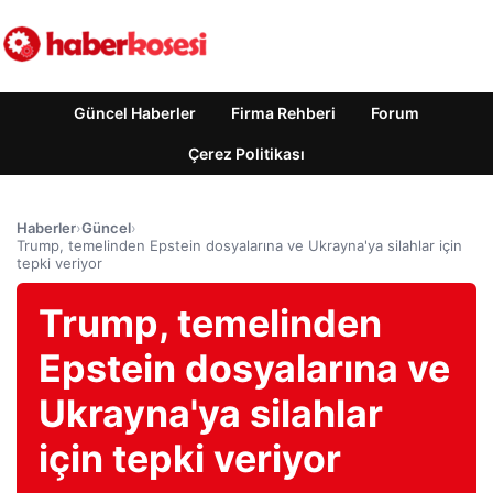
Güncel Haberler
Firma Rehberi
Forum
Çerez Politikası
Haberler
›
Güncel
›
Trump, temelinden Epstein dosyalarına ve Ukrayna'ya silahlar için
tepki veriyor
Trump, temelinden
Epstein dosyalarına ve
Ukrayna'ya silahlar
için tepki veriyor