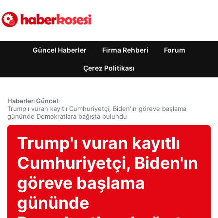
Güncel Haberler
Firma Rehberi
Forum
Çerez Politikası
Haberler
›
Güncel
›
Trump'ı vuran kayıtlı Cumhuriyetçi, Biden'ın göreve başlama
gününde Demokratlara bağışta bulundu
Trump'ı vuran kayıtlı
Cumhuriyetçi, Biden'ın
göreve başlama
gününde