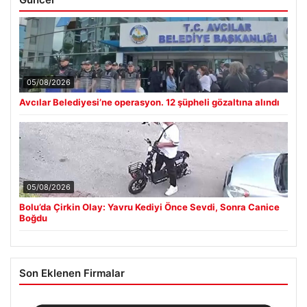
05/08/2026
Avcılar Belediyesi’ne operasyon. 12 şüpheli gözaltına alındı
05/08/2026
Bolu’da Çirkin Olay: Yavru Kediyi Önce Sevdi, Sonra Canice
Boğdu
Son Eklenen Firmalar