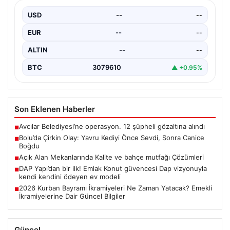
Bolu ilinde yaşanan üzücü olay, şehrin sakinlerini
derinden sarstı. Beşkavaklar Mahallesi Melis Sokak’ta
USD
--
--
meydana…
EUR
--
--
ALTIN
--
--
BTC
3079610
▲ +0.95%
Son Eklenen Haberler
Avcılar Belediyesi’ne operasyon. 12 şüpheli gözaltına alındı
■
Bolu’da Çirkin Olay: Yavru Kediyi Önce Sevdi, Sonra Canice
■
Boğdu
Açık Alan Mekanlarında Kalite ve bahçe mutfağı Çözümleri
■
DAP Yapı’dan bir ilk! Emlak Konut güvencesi Dap vizyonuyla
■
kendi kendini ödeyen ev modeli
2026 Kurban Bayramı İkramiyeleri Ne Zaman Yatacak? Emekli
■
İkramiyelerine Dair Güncel Bilgiler
Güncel