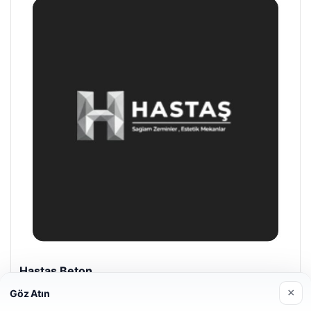
Enes Kaplan Avukatlık Bürosu
28/04/2026
×
Göz Atın