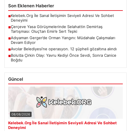
Son Eklenen Haberler
Kelebek.Org İle Sanal İletişimin Seviyeli Adresi Ve Sohbet
■
Deneyimi
Çerçeve Yasa Görüşmelerinde Selahattin Demirtaş
■
Tartışması: Oluç’tan Emir’e Sert Tepki
Adıyaman Gerger’de Orman Yangını: Müdahale Çalışmaları
■
Devam Ediyor
Avcılar Belediyesi’ne operasyon. 12 şüpheli gözaltına alındı
■
Bolu’da Çirkin Olay: Yavru Kediyi Önce Sevdi, Sonra Canice
■
Boğdu
Güncel
08/08/2026
Kelebek.Org İle Sanal İletişimin Seviyeli Adresi Ve Sohbet
Deneyimi