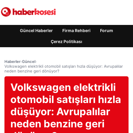
Güncel Haberler
Firma Rehberi
Forum
Çerez Politikası
Haberler
›
Güncel
›
Volkswagen elektrikli otomobil satışları hızla düşüyor: Avrupalılar
neden benzine geri dönüyor?
Volkswagen elektrikli
otomobil satışları hızla
düşüyor: Avrupalılar
neden benzine geri