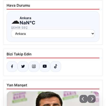
Hava Durumu
☁
Ankara
NaN°C
ŞEHIR SEÇ
Bizi Takip Edin
Yan Manşet