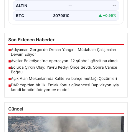
ALTIN
--
--
BTC
3079610
▲ +0.95%
Son Eklenen Haberler
Adıyaman Gerger’de Orman Yangını: Müdahale Çalışmaları
■
Devam Ediyor
Avcılar Belediyesi’ne operasyon. 12 şüpheli gözaltına alındı
■
Bolu’da Çirkin Olay: Yavru Kediyi Önce Sevdi, Sonra Canice
■
Boğdu
Açık Alan Mekanlarında Kalite ve bahçe mutfağı Çözümleri
■
DAP Yapı’dan bir ilk! Emlak Konut güvencesi Dap vizyonuyla
■
kendi kendini ödeyen ev modeli
Güncel