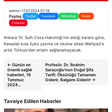
admin
•
17.07.2024 07:18
Paylaş:
Twitter
Facebook
WhatsApp
Reddit
Pinterest
Ankara 10. Sulh Ceza Hakimliği'nin aldığı karara göre,
Kanadalı kısa öykü yazma ve okuma sitesi Wattpad'e
artık Türkiye'den erişim sağlanamayacak.
← Günün en
Profesör. Dr. İbrahim
önemli sağlık
Saraçoğlu'nun Doğal Şifa
haberleri, 16
Tarifi: Öksürüğü Tamamen
Temmuz
Giderir, Balgamı Giderir! →
2024…
Tavsiye Edilen Haberler