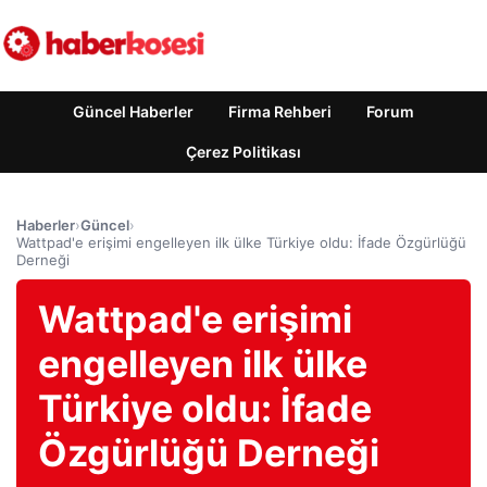
Güncel Haberler
Firma Rehberi
Forum
Çerez Politikası
Haberler
›
Güncel
›
Wattpad'e erişimi engelleyen ilk ülke Türkiye oldu: İfade Özgürlüğü
Derneği
Wattpad'e erişimi
engelleyen ilk ülke
Türkiye oldu: İfade
Özgürlüğü Derneği