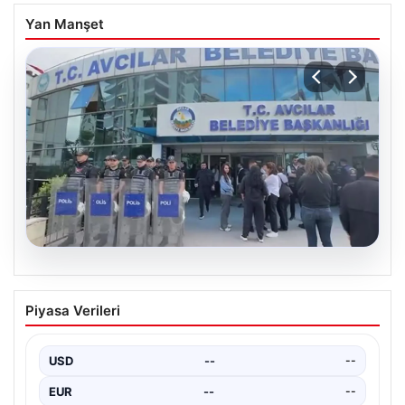
Yan Manşet
05.08.2026
Avcılar Belediyesi’ne operasyon. 12
Piyasa Verileri
şüpheli gözaltına alındı
USD
--
--
EUR
--
--