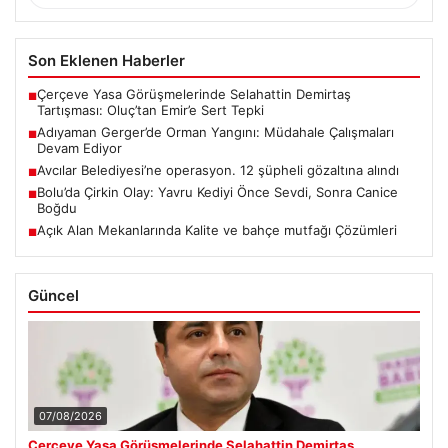
Son Eklenen Haberler
Çerçeve Yasa Görüşmelerinde Selahattin Demirtaş
■
Tartışması: Oluç’tan Emir’e Sert Tepki
Adıyaman Gerger’de Orman Yangını: Müdahale Çalışmaları
■
Devam Ediyor
Avcılar Belediyesi’ne operasyon. 12 şüpheli gözaltına alındı
■
Bolu’da Çirkin Olay: Yavru Kediyi Önce Sevdi, Sonra Canice
■
Boğdu
Açık Alan Mekanlarında Kalite ve bahçe mutfağı Çözümleri
■
Güncel
07/08/2026
Çerçeve Yasa Görüşmelerinde Selahattin Demirtaş