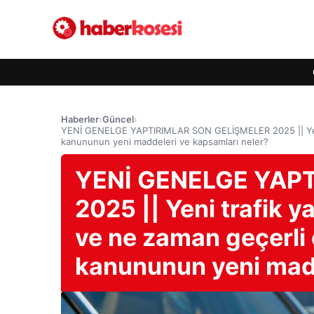
Haberler
›
Güncel
›
YENİ GENELGE YAPTIRIMLAR SON GELİŞMELER 2025 || Yeni tra
kanununun yeni maddeleri ve kapsamları neler?
YENİ GENELGE YAP
2025 || Yeni trafik y
ve ne zaman geçerli 
kanununun yeni madd