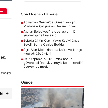
rest
Son Eklenen Haberler
Adıyaman Gerger’de Orman Yangını:
■
Müdahale Çalışmaları Devam Ediyor
Avcılar Belediyesi’ne operasyon. 12
■
şüpheli gözaltına alındı
Bolu’da Çirkin Olay: Yavru Kediyi Önce
■
Sevdi, Sonra Canice Boğdu
Açık Alan Mekanlarında Kalite ve bahçe
■
mutfağı Çözümleri
cek.
DAP Yapı’dan bir ilk! Emlak Konut
■
güvencesi Dap vizyonuyla kendi kendini
ödeyen ev modeli
hizmeti
Güncel
ldı →