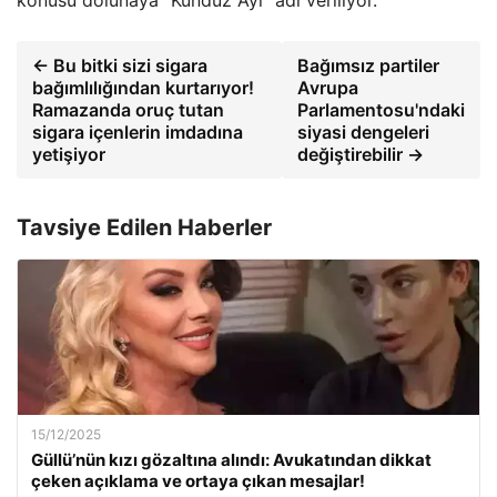
konusu dolunaya “Kunduz Ayı” adı veriliyor.
← Bu bitki sizi sigara
Bağımsız partiler
bağımlılığından kurtarıyor!
Avrupa
Ramazanda oruç tutan
Parlamentosu'ndaki
sigara içenlerin imdadına
siyasi dengeleri
yetişiyor
değiştirebilir →
Tavsiye Edilen Haberler
15/12/2025
Güllü’nün kızı gözaltına alındı: Avukatından dikkat
çeken açıklama ve ortaya çıkan mesajlar!