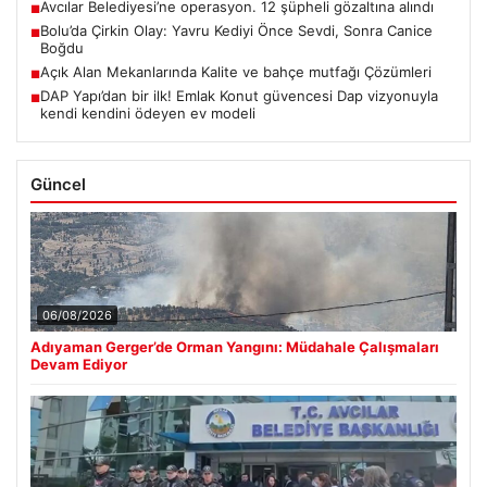
Avcılar Belediyesi’ne operasyon. 12 şüpheli gözaltına alındı
■
Bolu’da Çirkin Olay: Yavru Kediyi Önce Sevdi, Sonra Canice
■
Boğdu
Açık Alan Mekanlarında Kalite ve bahçe mutfağı Çözümleri
■
DAP Yapı’dan bir ilk! Emlak Konut güvencesi Dap vizyonuyla
■
kendi kendini ödeyen ev modeli
Güncel
06/08/2026
Adıyaman Gerger’de Orman Yangını: Müdahale Çalışmaları
Devam Ediyor