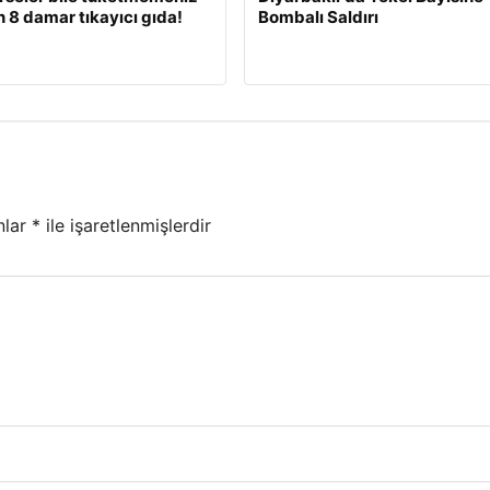
 8 damar tıkayıcı gıda!
Bombalı Saldırı
nlar
*
ile işaretlenmişlerdir