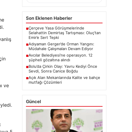
Son Eklenen Haberler
ne
i.
Çerçeve Yasa Görüşmelerinde
■
Selahattin Demirtaş Tartışması: Oluç’tan
Emir’e Sert Tepki
yanlış
Adıyaman Gerger’de Orman Yangını:
■
Müdahale Çalışmaları Devam Ediyor
Avcılar Belediyesi’ne operasyon. 12
■
çin
şüpheli gözaltına alındı
Bolu’da Çirkin Olay: Yavru Kediyi Önce
■
Sevdi, Sonra Canice Boğdu
Açık Alan Mekanlarında Kalite ve bahçe
■
mutfağı Çözümleri
nı ve
Güncel
yledi.
ç
cıya 5