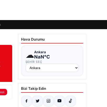
ı
Hava Durumu
☁
Ankara
NaN°C
k
ŞEHIR SEÇ
Bizi Takip Edin
rest