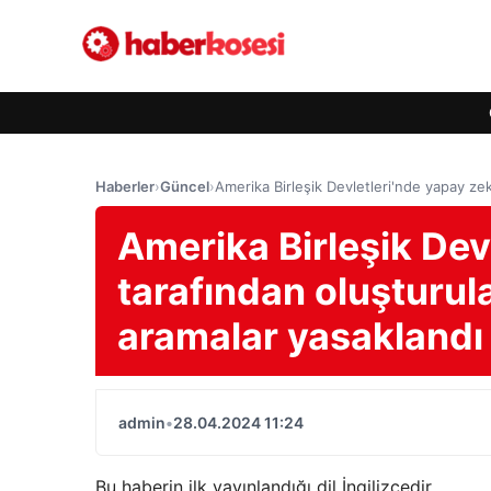
Haberler
›
Güncel
›
Amerika Birleşik Devletleri'nde yapay ze
Amerika Birleşik Dev
tarafından oluşturul
aramalar yasaklandı
admin
•
28.04.2024 11:24
Bu haberin ilk yayınlandığı dil İngilizcedir.