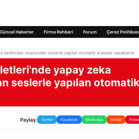
Güncel Haberler
Firma Rehberi
Forum
Çerez Politikas
ka tarafından oluşturulan seslerle yapılan otomatik aramalar yasaklandı
letleri'nde yapay zeka
an seslerle yapılan otomati
Paylaş:
Twitter
Facebook
WhatsApp
Reddit
Pinte