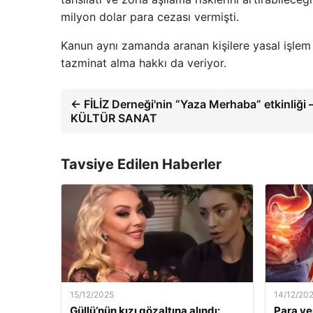
milyon dolar para cezası vermişti.
Kanun aynı zamanda aranan kişilere yasal işlem
tazminat alma hakkı da veriyor.
← FİLİZ Derneği'nin “Yaza Merhaba” etkinliği 
KÜLTÜR SANAT
Tavsiye Edilen Haberler
15/12/2025
14/12/20
Güllü’nün kızı gözaltına alındı:
Para ve