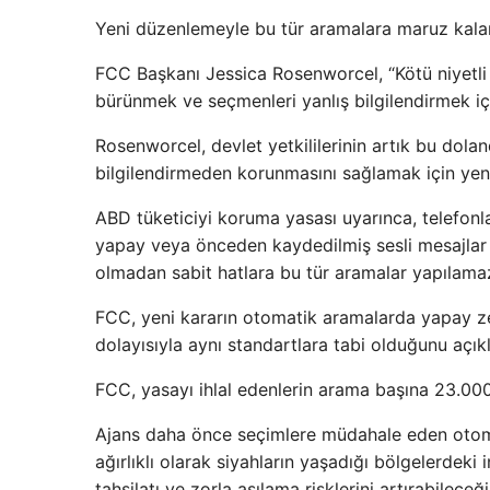
Yeni düzenlemeyle bu tür aramalara maruz kalan
FCC Başkanı Jessica Rosenworcel, “Kötü niyetli a
bürünmek ve seçmenleri yanlış bilgilendirmek için
Rosenworcel, devlet yetkililerinin artık bu dolan
bilgilendirmeden korunmasını sağlamak için yeni
ABD tüketiciyi koruma yasası uyarınca, telefonl
yapay veya önceden kaydedilmiş sesli mesajlar k
olmadan sabit hatlara bu tür aramalar yapılama
FCC, yeni kararın otomatik aramalarda yapay zeka
dolayısıyla aynı standartlara tabi olduğunu açıkl
FCC, yasayı ihlal edenlerin arama başına 23.000
Ajans daha önce seçimlere müdahale eden otomat
ağırlıklı olarak siyahların yaşadığı bölgelerdek
tahsilatı ve zorla aşılama risklerini artırabilec