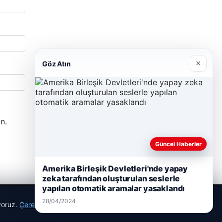
×
Göz Atın
n.
Güncel Haberler
Amerika Birleşik Devletleri'nde yapay
zeka tarafından oluşturulan seslerle
yapılan otomatik aramalar yasaklandı
28/04/2024
ıyoruz.
Çerez Politikamız
Reddet
Kabul Et