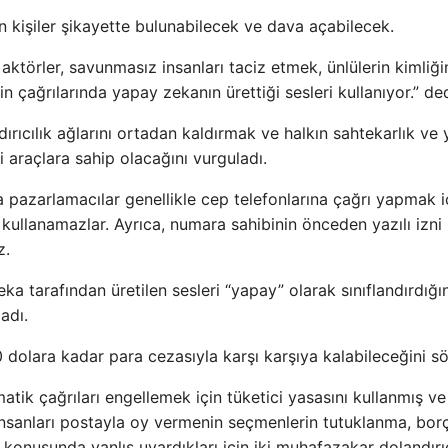
 kişiler şikayette bulunabilecek ve dava açabilecek.
ktörler, savunmasız insanları taciz etmek, ünlülerin kimliği
 çağrılarında yapay zekanın ürettiği sesleri kullanıyor.” ded
dırıcılık ağlarını ortadan kaldırmak ve halkın sahtekarlık ve 
 araçlara sahip olacağını vurguladı.
a pazarlamacılar genellikle cep telefonlarına çağrı yapmak i
ullanamazlar. Ayrıca, numara sahibinin önceden yazılı izni
z.
 tarafından üretilen sesleri “yapay” olarak sınıflandırdığı
adı.
 dolara kadar para cezasıyla karşı karşıya kalabileceğini sö
ik çağrıları engellemek için tüketici yasasını kullanmış ve
i insanları postayla oy vermenin seçmenlerin tutuklanma, bor
eği konusunda yanlış uyardıkları için iki muhafazakar dolandırı