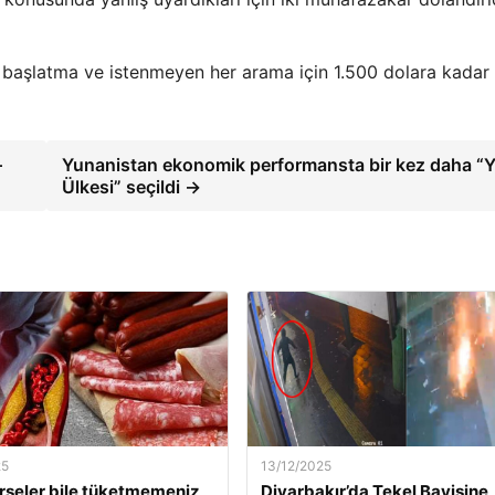
 başlatma ve istenmeyen her arama için 1.500 dolara kadar
–
Yunanistan ekonomik performansta bir kez daha “Yı
Ülkesi” seçildi →
25
13/12/2025
rseler bile tüketmemeniz
Diyarbakır’da Tekel Bayisine