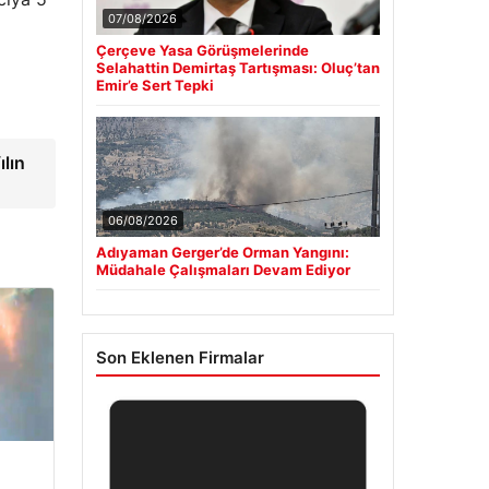
07/08/2026
Çerçeve Yasa Görüşmelerinde
Selahattin Demirtaş Tartışması: Oluç’tan
Emir’e Sert Tepki
lın
06/08/2026
Adıyaman Gerger’de Orman Yangını:
Müdahale Çalışmaları Devam Ediyor
Son Eklenen Firmalar