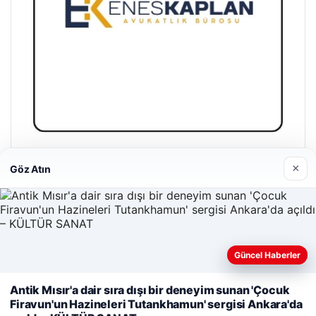
Enes Kaplan Avukatlık Bürosu
×
Göz Atın
28/04/2026
Güncel Haberler
Web sitemizi nasıl kullandığınızı daha iyi anlayabilmek,
Antik Mısır'a dair sıra dışı bir deneyim sunan 'Çocuk
© 2026 Haber Köşesi – Güncel Haberler
deneyiminizi kişiselleştirmek ve geliştirmek amacıyla çerezler
Firavun'un Hazineleri Tutankhamun' sergisi Ankara'da
kullanıyoruz.
Çerez Politikamız