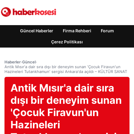
Güncel Haberler
Firma Rehberi
Forum
Çerez Politikası
Haberler
›
Güncel
›
Antik Mısır'a dair sıra dışı bir deneyim sunan 'Çocuk Firavun'un
Hazineleri Tutankhamun' sergisi Ankara'da açıldı – KÜLTÜR SANAT
Antik Mısır'a dair sıra
dışı bir deneyim sunan
'Çocuk Firavun'un
Hazineleri