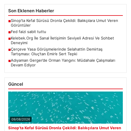
Son Eklenen Haberler
Sinop’ta Kefal Sürüsü Dronla Çekildi: Balıkçılara Umut Veren
■
Görüntüler
Fed faizi sabit tuttu
■
Kelebek.Org İle Sanal İletişimin Seviyeli Adresi Ve Sohbet
■
Deneyimi
Çerçeve Yasa Görüşmelerinde Selahattin Demirtaş
■
Tartışması: Oluç’tan Emir’e Sert Tepki
Adıyaman Gerger’de Orman Yangını: Müdahale Çalışmaları
■
Devam Ediyor
Güncel
09/08/2026
Sinop’ta Kefal Sürüsü Dronla Çekildi: Balıkçılara Umut Veren