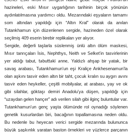
hazineleri, eski Mısır uygarlığının tarihinin birçok yönünün
aydınlatılmasına yardımcı oldu. Mezarındaki eşyaların tamamı
som altından yapıldığı için “Altın Kral” olarak da anılan
Tutankhamun için düzenlenen sergide, hazineden özel olarak
seçilmiş 409 eserin birebir replikaları yer alıyor.
Sergide, değerli taşlarla süslenmiş ünlü altın ölüm maskesi,
Mısır tanrıçaları İsis, Nephthys, Neith ve Selket'in tasvirlerinin
yer aldığı tabut,
Yaldızlı ahşap bir yatak, bir
tabuttaki anne,
savaş arabası, Tutankhamun'un eşi Kraliçe Ankhesenamun'la
olan aşkını tasvir eden altın bir taht, çocuk kralın su aygırı avını
tasvir eden heykeller, çeşitli mobilyalar, at arabası, yay ve ok
gibi silahlar, göktaşı demiri Anadolu'ya düşen, yapıldığı için
“uzaydan gelen hançer” adı verilen silah gibi ilginç buluntular var.
Tutankhamun'un genç yaşta ölümünde rol oynadığı söylenen
genetik kusurlardan biri, bacağının topallamasına neden oldu.
Bu nedenle bu heyecan verici sergide mezarında bulununca
büyük şaşkınlık yaratan baston örnekleri ve yüzlerce parçanın