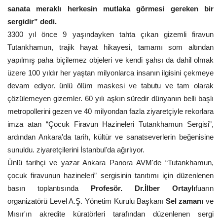
sanata meraklı herkesin mutlaka görmesi gereken bir
sergidir” dedi.
3300 yıl önce 9 yaşındayken tahta çıkan gizemli firavun
Tutankhamun, trajik hayat hikayesi, tamamı som altından
yapılmış paha biçilemez objeleri ve kendi şahsı da dahil olmak
üzere 100 yıldır her yaştan milyonlarca insanın ilgisini çekmeye
devam ediyor. ünlü ölüm maskesi ve tabutu ve tam olarak
çözülemeyen gizemler. 60 yılı aşkın süredir dünyanın belli başlı
metropollerini gezen ve 40 milyondan fazla ziyaretçiyle rekorlara
imza atan “Çocuk Firavun Hazineleri Tutankhamun Sergisi”,
ardından Ankara'da tarih, kültür ve sanatseverlerin beğenisine
sunuldu. ziyaretçilerini İstanbul'da ağırlıyor.
Ünlü tarihçi ve yazar Ankara Panora AVM'de “Tutankhamun,
çocuk firavunun hazineleri” sergisinin tanıtımı için düzenlenen
basın toplantısında
Profesör. Dr.İlber Ortaylı
fuarın
organizatörü Level A.Ş. Yönetim Kurulu Başkanı
Sel zamanı
ve
Mısır'ın akredite küratörleri tarafından düzenlenen sergi