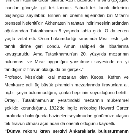
inanılan güneşle ilgili tek tanrıdır. Yahudi tek tanrılı dinlerinin
başlangıcı sayılabilir. Bilinen en önemli eşlerinden biri Mitanni
prensesi Nefertiti'dir. Akhenaten'in tahttan indirilmesinin ardından
oğullarından Tutankhamun 9 yaşında tahta çıktı. O da erken
yaşta vefat etti. Onun hükümdarlığı sırasında Mısır eski çok
tanrılı dinine geri döndü. Amun rahipleri de itibarlarına
kavuşturuldu. Ama Tutankhamun'un 20. yüzyılda mezarının
bulunması ve Mısır uygarlığını yansıtması sayesinde en iyi
tanıdığımız firavun olduğu da bir gerçek.”
Profesör. Mısır'daki kral mezarları olan Keops, Kefren ve
Menkaure adlı üç büyük piramidin mezarlarında firavunlara ait
hiçbir şeyin bulunmadığını, çünkü hepsinin soyulduğunu belirtti.
Ortaylı, Tutankhamun'un yeraltındaki mezarının mükemmel
şekilde korunduğunu, 1922'de İngiliz arkeolog Howard Carter
tarafından bulduğunda hazineleri soyulmadan günümüze ulaşan
tek firavun olması açısından da önemli olduğunu kaydetti.
“Dünya rekoru kıran sergiyi Ankaralılarla buluşturmanın