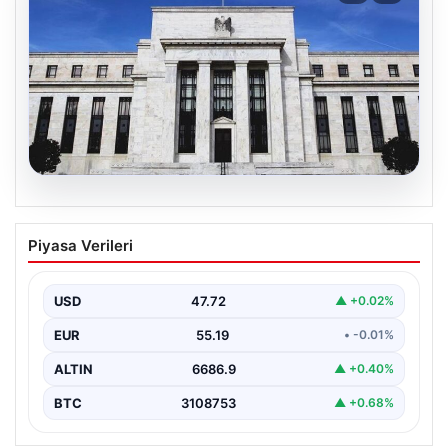
08.08.2026
Fed faizi sabit tuttu
Piyasa Verileri
{“title”: “ABD Merkez Bankası Faizleri Sabit Tuttu”,
“content”: “ ABD Merkez Bankası, piyasa beklentileri…
USD
47.72
▲ +0.02%
EUR
55.19
• -0.01%
ALTIN
6686.9
▲ +0.40%
BTC
3108753
▲ +0.68%