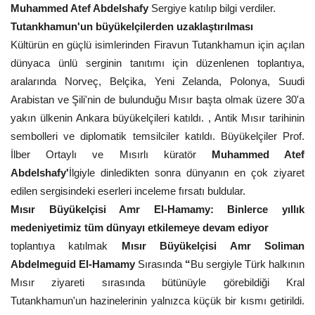
Muhammed Atef Abdelshafy
Sergiye katılıp bilgi verdiler.
Tutankhamun'un büyükelçilerden uzaklaştırılması
Kültürün en güçlü isimlerinden Firavun Tutankhamun için açılan
dünyaca ünlü serginin tanıtımı için düzenlenen toplantıya,
aralarında Norveç, Belçika, Yeni Zelanda, Polonya, Suudi
Arabistan ve Şili'nin de bulunduğu Mısır başta olmak üzere 30'a
yakın ülkenin Ankara büyükelçileri katıldı. , Antik Mısır tarihinin
sembolleri ve diplomatik temsilciler katıldı. Büyükelçiler Prof.
İlber Ortaylı ve Mısırlı küratör
Muhammed Atef
Abdelshafy'
İlgiyle dinledikten sonra dünyanın en çok ziyaret
edilen sergisindeki eserleri inceleme fırsatı buldular.
Mısır Büyükelçisi Amr El-Hamamy: Binlerce yıllık
medeniyetimiz tüm dünyayı etkilemeye devam ediyor
toplantıya katılmak
Mısır Büyükelçisi Amr Soliman
Abdelmeguid El-Hamamy
Sırasında
“
Bu sergiyle Türk halkının
Mısır ziyareti sırasında bütünüyle görebildiği Kral
Tutankhamun'un hazinelerinin yalnızca küçük bir kısmı getirildi.