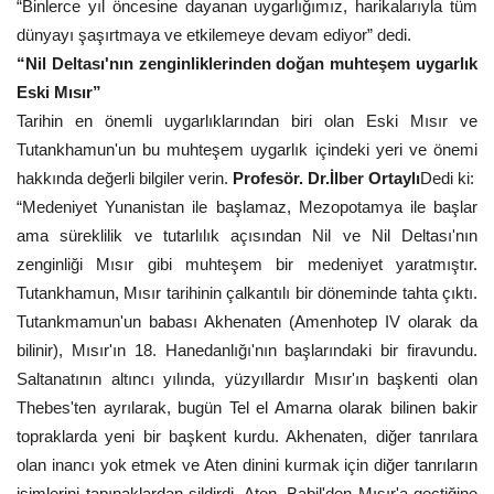
“Binlerce yıl öncesine dayanan uygarlığımız, harikalarıyla tüm
dünyayı şaşırtmaya ve etkilemeye devam ediyor” dedi.
“Nil Deltası'nın zenginliklerinden doğan muhteşem uygarlık
Eski Mısır”
Tarihin en önemli uygarlıklarından biri olan Eski Mısır ve
Tutankhamun'un bu muhteşem uygarlık içindeki yeri ve önemi
hakkında değerli bilgiler verin.
Profesör. Dr.İlber Ortaylı
Dedi ki:
“Medeniyet Yunanistan ile başlamaz, Mezopotamya ile başlar
ama süreklilik ve tutarlılık açısından Nil ve Nil Deltası'nın
zenginliği Mısır gibi muhteşem bir medeniyet yaratmıştır.
Tutankhamun, Mısır tarihinin çalkantılı bir döneminde tahta çıktı.
Tutankmamun'un babası Akhenaten (Amenhotep IV olarak da
bilinir), Mısır'ın 18. Hanedanlığı'nın başlarındaki bir firavundu.
Saltanatının altıncı yılında, yüzyıllardır Mısır'ın başkenti olan
Thebes'ten ayrılarak, bugün Tel el Amarna olarak bilinen bakir
topraklarda yeni bir başkent kurdu. Akhenaten, diğer tanrılara
olan inancı yok etmek ve Aten dinini kurmak için diğer tanrıların
isimlerini tapınaklardan sildirdi. Aten, Babil'den Mısır'a geçtiğine