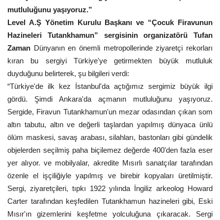
mutluluğunu yaşıyoruz.”
Level A.Ş Yönetim Kurulu Başkanı ve “Çocuk Firavunun
Hazineleri Tutankhamun” sergisinin organizatörü Tufan
Zaman
Dünyanın en önemli metropollerinde ziyaretçi rekorları
kıran bu sergiyi Türkiye'ye getirmekten büyük mutluluk
duyduğunu belirterek, şu bilgileri verdi:
“Türkiye'de ilk kez İstanbul'da açtığımız sergimiz büyük ilgi
gördü. Şimdi Ankara'da açmanın mutluluğunu yaşıyoruz.
Sergide, Firavun Tutankhamun'un mezar odasından çıkan som
altın tabutu, altın ve değerli taşlardan yapılmış dünyaca ünlü
ölüm maskesi, savaş arabası, silahları, bastonları gibi gündelik
objelerden seçilmiş paha biçilemez değerde 400'den fazla eser
yer alıyor. ve mobilyalar, akredite Mısırlı sanatçılar tarafından
özenle el işçiliğiyle yapılmış ve birebir kopyaları üretilmiştir.
Sergi, ziyaretçileri, tıpkı 1922 yılında İngiliz arkeolog Howard
Carter tarafından keşfedilen Tutankhamun hazineleri gibi, Eski
Mısır'ın gizemlerini keşfetme yolculuğuna çıkaracak. Sergi