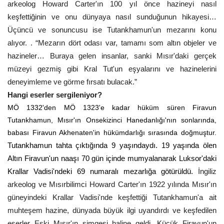
arkeolog Howard Carter'ın 100 yıl önce hazineyi nasıl
keşfettiğinin ve onu dünyaya nasıl sunduğunun hikayesi…
Üçüncü ve sonuncusu ise Tutankhamun'un mezarını konu
alıyor. . “Mezarın dört odası var, tamamı som altın objeler ve
hazineler… Buraya gelen insanlar, sanki Mısır'daki gerçek
müzeyi gezmiş gibi Kral Tut'un eşyalarını ve hazinelerini
deneyimleme ve görme fırsatı bulacak.”
Hangi eserler sergileniyor?
MÖ 1332'den MÖ 1323'e kadar hüküm süren Firavun
Tutankhamun, Mısır'ın Onsekizinci Hanedanlığı'nın sonlarında,
babası Firavun Akhenaten'in hükümdarlığı sırasında doğmuştur.
Tutankhamun tahta çıktığında 9 yaşındaydı. 19 yaşında ölen
Altın Firavun'un naaşı 70 gün içinde mumyalanarak Luksor'daki
Krallar Vadisi'ndeki 69 numaralı mezarlığa götürüldü.
İngiliz
arkeolog ve Mısırbilimci Howard Carter'ın 1922 yılında Mısır'ın
güneyindeki Krallar Vadisi'nde keşfettiği Tutankhamun'a ait
muhteşem hazine, dünyada büyük ilgi uyandırdı ve keşfedilen
eserler Eski Mısır'ın simgesi haline geldi. Küçük Firavun'un