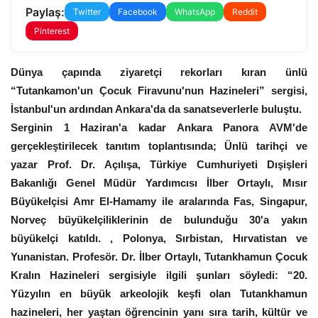
Paylaş:
Twitter
Facebook
WhatsApp
Reddit
Pinterest
Dünya çapında ziyaretçi rekorları kıran ünlü
“Tutankamon'un Çocuk Firavunu'nun Hazineleri” sergisi,
İstanbul'un ardından Ankara'da da sanatseverlerle buluştu.
Serginin 1 Haziran'a kadar Ankara Panora AVM'de
gerçekleştirilecek tanıtım toplantısında; Ünlü tarihçi ve
yazar Prof. Dr. Açılışa, Türkiye Cumhuriyeti Dışişleri
Bakanlığı Genel Müdür Yardımcısı İlber Ortaylı, Mısır
Büyükelçisi Amr El-Hamamy ile aralarında Fas, Singapur,
Norveç büyükelçiliklerinin de bulunduğu 30'a yakın
büyükelçi katıldı. , Polonya, Sırbistan, Hırvatistan ve
Yunanistan.
Profesör. Dr. İlber Ortaylı, Tutankhamun Çocuk
Kralın Hazineleri sergisiyle ilgili şunları söyledi: “20.
Yüzyılın en büyük arkeolojik keşfi olan Tutankhamun
hazineleri, her yaştan öğrencinin yanı sıra tarih, kültür ve