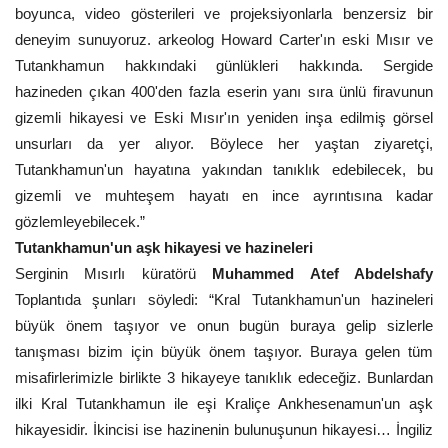
boyunca, video gösterileri ve projeksiyonlarla benzersiz bir
deneyim sunuyoruz. arkeolog Howard Carter'ın eski Mısır ve
Tutankhamun hakkındaki günlükleri hakkında. Sergide
hazineden çıkan 400'den fazla eserin yanı sıra ünlü firavunun
gizemli hikayesi ve Eski Mısır'ın yeniden inşa edilmiş görsel
unsurları da yer alıyor. Böylece her yaştan ziyaretçi,
Tutankhamun'un hayatına yakından tanıklık edebilecek, bu
gizemli ve muhteşem hayatı en ince ayrıntısına kadar
gözlemleyebilecek.”
Tutankhamun'un aşk hikayesi ve hazineleri
Serginin Mısırlı küratörü
Muhammed Atef Abdelshafy
Toplantıda şunları söyledi: “Kral Tutankhamun'un hazineleri
büyük önem taşıyor ve onun bugün buraya gelip sizlerle
tanışması bizim için büyük önem taşıyor. Buraya gelen tüm
misafirlerimizle birlikte 3 hikayeye tanıklık edeceğiz. Bunlardan
ilki Kral Tutankhamun ile eşi Kraliçe Ankhesenamun'un aşk
hikayesidir. İkincisi ise hazinenin bulunuşunun hikayesi… İngiliz