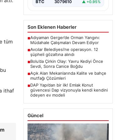
 attı.
BTC
3079610
▲ +0.95%
Son Eklenen Haberler
Adıyaman Gerger’de Orman Yangını:
■
de tüm
Müdahale Çalışmaları Devam Ediyor
Avcılar Belediyesi’ne operasyon. 12
■
şüpheli gözaltına alındı
Bolu’da Çirkin Olay: Yavru Kediyi Önce
■
Sevdi, Sonra Canice Boğdu
 bu
Açık Alan Mekanlarında Kalite ve bahçe
■
mutfağı Çözümleri
DAP Yapı’dan bir ilk! Emlak Konut
■
a ithaf
güvencesi Dap vizyonuyla kendi kendini
ödeyen ev modeli
Güncel
üm