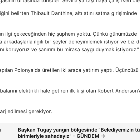
sının ortasında turistleri Sevilla'ya taşımaya çalışırken ölen
i belirten Thibault Danthine, altı atını satma girişiminde
arının ilgi çekeceğinden hiç şüphem yoktu. Çünkü günümüzde
eya arkadaşlarla ilgili bir şeyler deneyimlemek istiyor ve biz 
rzını koruyoruz ve sanırım bu mirasa saygı duymak istiyoruz.”
apılan Polonya'da üretilen iki araca yatırım yaptı. Üçüncüsü
larını elektrikli hale getiren ilk kişi olan Robert Anderson'
arj edilmesi gerekiyor.
u
Başkan Tugay yangın bölgesinde “Belediyemizin t
birimleriyle sahadayız” – GÜNDEM →