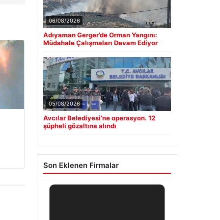
06/08/2026
Adıyaman Gerger’de Orman Yangını:
Müdahale Çalışmaları Devam Ediyor
05/08/2026
Avcılar Belediyesi’ne operasyon. 12
şüpheli gözaltına alındı
Son Eklenen Firmalar