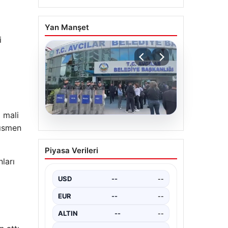
Yan Manşet
i
ı mali
kısmen
05.08.2026
Avcılar Belediyesi’ne
Piyasa Verileri
operasyon. 12 şüpheli
ları
gözaltına alındı
USD
--
--
EUR
--
--
ALTIN
--
--