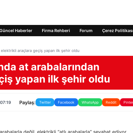
Güncel Haberler
Firma Rehberi
Forum
Çerez Politikas
elektrikli araçlara geçiş yapan ilk şehir oldu
ında at arabalarından
çiş yapan ilk şehir oldu
Paylaş:
 07:19
Twitter
Facebook
WhatsApp
Reddit
Pinte
rabalarla değil, elektrikli “atlı arabalarla” seyahat ediyor.