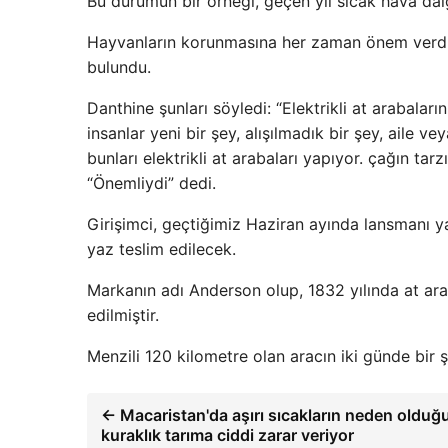
Bu durumun bir örneği, geçen yıl sıcak hava dalga
Hayvanların korunmasına her zaman önem verdiğin
bulundu.
Danthine şunları söyledi: “Elektrikli at arabal
insanlar yeni bir şey, alışılmadık bir şey, aile v
bunları elektrikli at arabaları yapıyor. çağın ta
“Önemliydi” dedi.
Girişimci, geçtiğimiz Haziran ayında lansmanı y
yaz teslim edilecek.
Markanın adı Anderson olup, 1832 yılında at araba
edilmiştir.
Menzili 120 kilometre olan aracın iki günde bir ş
← Macaristan'da aşırı sıcakların neden olduğ
kuraklık tarıma ciddi zarar veriyor