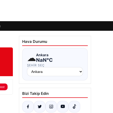
ı
Hava Durumu
☁
Ankara
NaN°C
ŞEHIR SEÇ
rest
Bizi Takip Edin