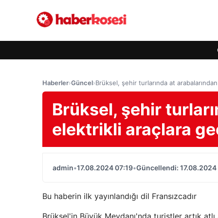
Haberler
›
Güncel
›
Brüksel, şehir turlarında at arabalarından 
Brüksel, şehir turlar
elektrikli araçlara ge
admin
•
17.08.2024 07:19
•
Güncellendi: 17.08.2024
Bu haberin ilk yayınlandığı dil Fransızcadır
Brüksel'in Büyük Meydanı'nda turistler artık atlı a