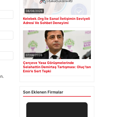
08/08/2026
Kelebek.Org İle Sanal İletişimin Seviyeli
Adresi Ve Sohbet Deneyimi
07/08/2026
Çerçeve Yasa Görüşmelerinde
Selahattin Demirtaş Tartışması: Oluç’tan
Emir’e Sert Tepki
n.
Son Eklenen Firmalar