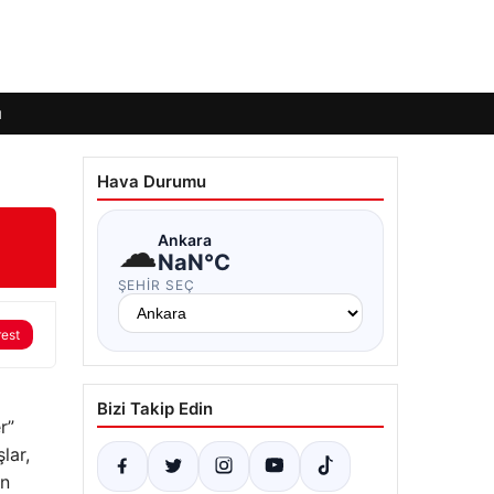
ı
Hava Durumu
☁
Ankara
NaN°C
ŞEHIR SEÇ
rest
Bizi Takip Edin
r”
lar,
in