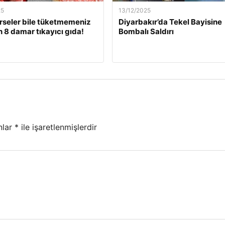
25
13/12/2025
rseler bile tüketmemeniz
Diyarbakır’da Tekel Bayisine
 8 damar tıkayıcı gıda!
Bombalı Saldırı
nlar
*
ile işaretlenmişlerdir