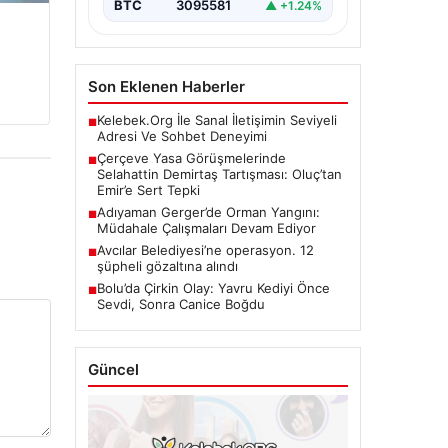
önemli bir…
BTC
3095581
▲ +1.24%
Son Eklenen Haberler
Kelebek.Org İle Sanal İletişimin Seviyeli
■
Adresi Ve Sohbet Deneyimi
Çerçeve Yasa Görüşmelerinde
■
Selahattin Demirtaş Tartışması: Oluç’tan
Emir’e Sert Tepki
Adıyaman Gerger’de Orman Yangını:
■
Müdahale Çalışmaları Devam Ediyor
Avcılar Belediyesi’ne operasyon. 12
■
şüpheli gözaltına alındı
Bolu’da Çirkin Olay: Yavru Kediyi Önce
■
Sevdi, Sonra Canice Boğdu
Güncel