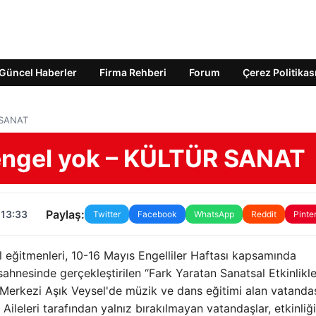
Güncel Haberler
Firma Rehberi
Forum
Çerez Politikas
 SANAT
engel yok – KÜLTÜR SANAT
Paylaş:
 13:33
Twitter
Facebook
WhatsApp
Reddit
Pinte
 eğitmenleri, 10-16 Mayıs Engelliler Haftası kapsamında
hnesinde gerçekleştirilen “Fark Yaratan Sanatsal Etkinlikle
am Merkezi Aşık Veysel'de müzik ve dans eğitimi alan vatandaş
Aileleri tarafından yalnız bırakılmayan vatandaşlar, etkinliğ