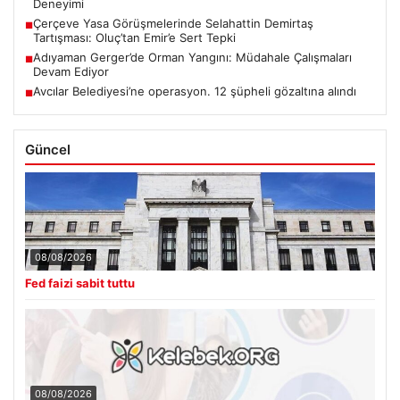
Deneyimi
Çerçeve Yasa Görüşmelerinde Selahattin Demirtaş
■
Tartışması: Oluç’tan Emir’e Sert Tepki
Adıyaman Gerger’de Orman Yangını: Müdahale Çalışmaları
■
Devam Ediyor
Avcılar Belediyesi’ne operasyon. 12 şüpheli gözaltına alındı
■
Güncel
08/08/2026
Fed faizi sabit tuttu
08/08/2026