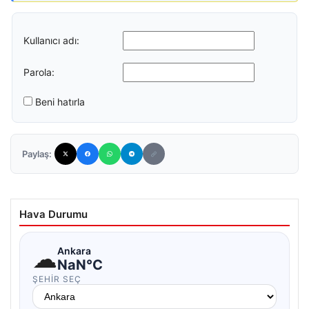
Kullanıcı adı:
Parola:
Beni hatırla
Paylaş:
Hava Durumu
☁
Ankara
NaN°C
ŞEHIR SEÇ