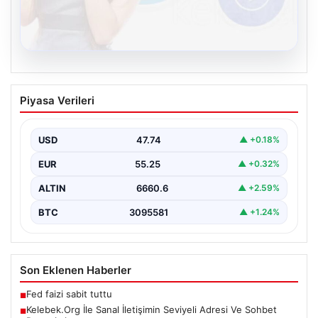
08.08.2026
Kelebek.Org İle Sanal İletişimin Seviyeli
Piyasa Verileri
Adresi Ve Sohbet Deneyimi
İnternet ortamında kullanıcıların seviyeli bir tarzda
iletişim kurması ciddi bir değer taşımaktadır. Halen
USD
47.74
▲ +0.18%
pek…
EUR
55.25
▲ +0.32%
ALTIN
6660.6
▲ +2.59%
BTC
3095581
▲ +1.24%
Son Eklenen Haberler
Fed faizi sabit tuttu
■
Kelebek.Org İle Sanal İletişimin Seviyeli Adresi Ve Sohbet
■