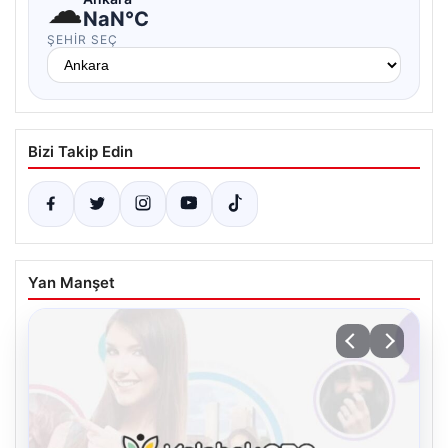
☁
NaN°C
ŞEHIR SEÇ
Bizi Takip Edin
Yan Manşet