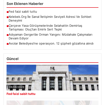
Son Eklenen Haberler
Fed faizi sabit tuttu
■
Kelebek.Org İle Sanal İletişimin Seviyeli Adresi Ve Sohbet
■
Deneyimi
Çerçeve Yasa Görüşmelerinde Selahattin Demirtaş
■
Tartışması: Oluç’tan Emir’e Sert Tepki
Adıyaman Gerger’de Orman Yangını: Müdahale Çalışmaları
■
Devam Ediyor
Avcılar Belediyesi’ne operasyon. 12 şüpheli gözaltına alındı
■
Güncel
08/08/2026
Fed faizi sabit tuttu