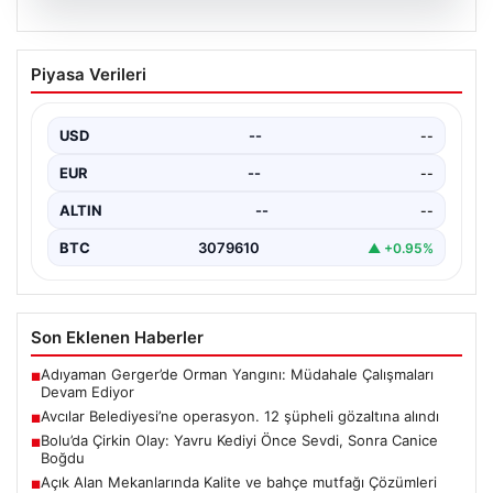
05.08.2026
Avcılar Belediyesi’ne operasyon. 12
Piyasa Verileri
şüpheli gözaltına alındı
USD
--
--
EUR
--
--
ALTIN
--
--
BTC
3079610
▲ +0.95%
Son Eklenen Haberler
Adıyaman Gerger’de Orman Yangını: Müdahale Çalışmaları
■
Devam Ediyor
Avcılar Belediyesi’ne operasyon. 12 şüpheli gözaltına alındı
■
Bolu’da Çirkin Olay: Yavru Kediyi Önce Sevdi, Sonra Canice
■
Boğdu
Açık Alan Mekanlarında Kalite ve bahçe mutfağı Çözümleri
■