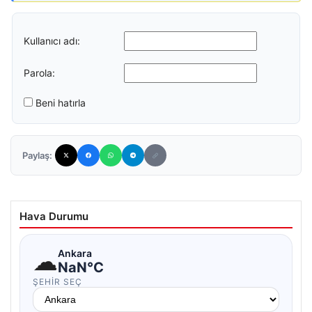
Kullanıcı adı:
Parola:
Beni hatırla
Paylaş:
Hava Durumu
☁
Ankara
NaN°C
ŞEHIR SEÇ