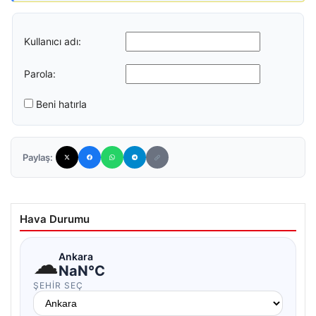
Kullanıcı adı:
Parola:
Beni hatırla
Paylaş:
Hava Durumu
☁
Ankara
NaN°C
ŞEHIR SEÇ