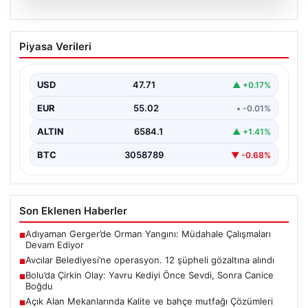
05.08.2026
Avcılar Belediyesi’ne operasyon. 12
Piyasa Verileri
şüpheli gözaltına alındı
USD
47.71
▲ +0.17%
EUR
55.02
• -0.01%
ALTIN
6584.1
▲ +1.41%
BTC
3058789
▼ -0.68%
Son Eklenen Haberler
Adıyaman Gerger’de Orman Yangını: Müdahale Çalışmaları
■
Devam Ediyor
Avcılar Belediyesi’ne operasyon. 12 şüpheli gözaltına alındı
■
Bolu’da Çirkin Olay: Yavru Kediyi Önce Sevdi, Sonra Canice
■
Boğdu
Açık Alan Mekanlarında Kalite ve bahçe mutfağı Çözümleri
■