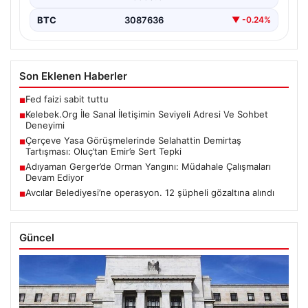
BTC
3087636
▼ -0.24%
Son Eklenen Haberler
Fed faizi sabit tuttu
■
Kelebek.Org İle Sanal İletişimin Seviyeli Adresi Ve Sohbet
■
Deneyimi
Çerçeve Yasa Görüşmelerinde Selahattin Demirtaş
■
Tartışması: Oluç’tan Emir’e Sert Tepki
Adıyaman Gerger’de Orman Yangını: Müdahale Çalışmaları
■
Devam Ediyor
Avcılar Belediyesi’ne operasyon. 12 şüpheli gözaltına alındı
■
Güncel