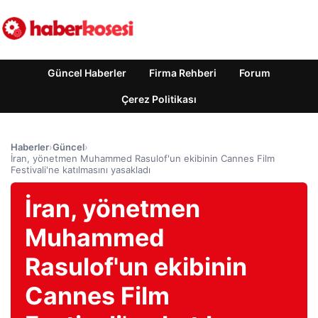
Güncel Haberler
Firma Rehberi
Forum
Çerez Politikası
Haberler
›
Güncel
›
İran, yönetmen Muhammed Rasulof'un ekibinin Cannes Film
Festivali'ne katılmasını yasakladı
İran, yönetmen
Muhammed
Rasulof'un ekibinin
Cannes Film