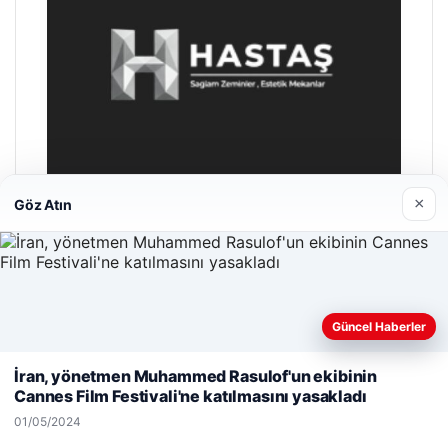
×
Göz Atın
Enes Kaplan Avukatlık Bürosu
28/04/2026
Güncel Haberler
Web sitemizi nasıl kullandığınızı daha iyi anlayabilmek,
deneyiminizi kişiselleştirmek ve geliştirmek amacıyla çerezler
İran, yönetmen Muhammed Rasulof'un ekibinin
kullanıyoruz.
Çerez Politikamız
Cannes Film Festivali'ne katılmasını yasakladı
Reddet
Kabul Et
01/05/2024