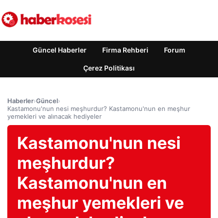
Güncel Haberler
Firma Rehberi
Forum
Çerez Politikası
Haberler
›
Güncel
›
Kastamonu'nun nesi meşhurdur? Kastamonu'nun en meşhur
yemekleri ve alınacak hediyeler
Kastamonu'nun nesi
meşhurdur?
Kastamonu'nun en
meşhur yemekleri ve