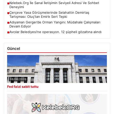
Kelebek.Org İle Sanal İletişimin Seviyeli Adresi Ve Sohbet
■
Deneyimi
Çerçeve Yasa Görüşmelerinde Selahattin Demirtaş
■
Tartışması: Oluç’tan Emir’e Sert Tepki
Adıyaman Gerger’de Orman Yangını: Müdahale Çalışmaları
■
Devam Ediyor
Avcılar Belediyesi’ne operasyon. 12 şüpheli gözaltına alındı
■
Güncel
08/08/2026
Fed faizi sabit tuttu