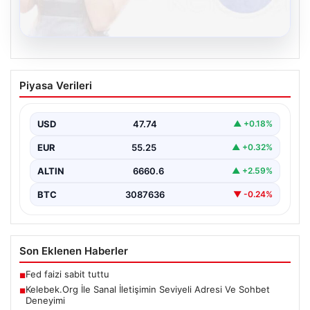
08.08.2026
Kelebek.Org İle Sanal İletişimin Seviyeli
Piyasa Verileri
Adresi Ve Sohbet Deneyimi
İnternet ortamında kullanıcıların seviyeli bir tarzda
iletişim kurması ciddi bir değer taşımaktadır. Halen
USD
47.74
▲ +0.18%
pek…
EUR
55.25
▲ +0.32%
ALTIN
6660.6
▲ +2.59%
BTC
3087636
▼ -0.24%
Son Eklenen Haberler
Fed faizi sabit tuttu
■
Kelebek.Org İle Sanal İletişimin Seviyeli Adresi Ve Sohbet
■
Deneyimi