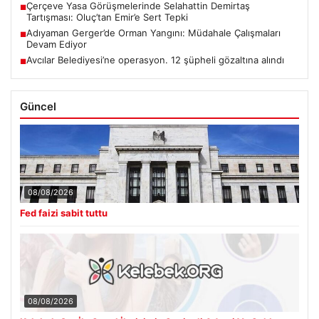
Çerçeve Yasa Görüşmelerinde Selahattin Demirtaş
■
Tartışması: Oluç’tan Emir’e Sert Tepki
Adıyaman Gerger’de Orman Yangını: Müdahale Çalışmaları
■
Devam Ediyor
Avcılar Belediyesi’ne operasyon. 12 şüpheli gözaltına alındı
■
Güncel
08/08/2026
Fed faizi sabit tuttu
08/08/2026