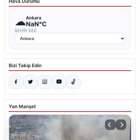
Hava Durumu
☁
Ankara
NaN°C
ŞEHIR SEÇ
Bizi Takip Edin
Yan Manşet