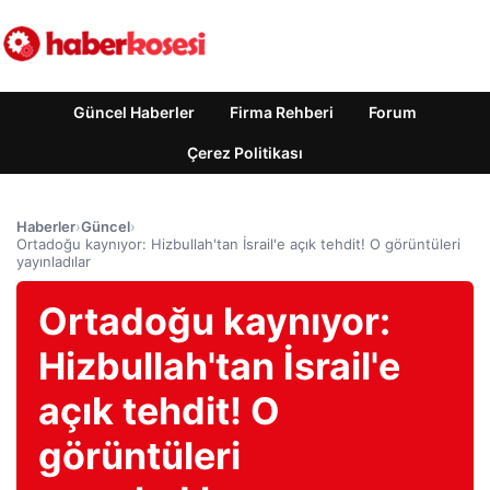
Güncel Haberler
Firma Rehberi
Forum
Çerez Politikası
Haberler
›
Güncel
›
Ortadoğu kaynıyor: Hizbullah'tan İsrail'e açık tehdit! O görüntüleri
yayınladılar
Ortadoğu kaynıyor:
Hizbullah'tan İsrail'e
açık tehdit! O
görüntüleri