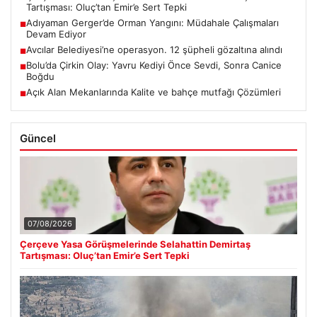
Tartışması: Oluç’tan Emir’e Sert Tepki
Adıyaman Gerger’de Orman Yangını: Müdahale Çalışmaları
■
Devam Ediyor
Avcılar Belediyesi’ne operasyon. 12 şüpheli gözaltına alındı
■
Bolu’da Çirkin Olay: Yavru Kediyi Önce Sevdi, Sonra Canice
■
Boğdu
Açık Alan Mekanlarında Kalite ve bahçe mutfağı Çözümleri
■
Güncel
07/08/2026
Çerçeve Yasa Görüşmelerinde Selahattin Demirtaş
Tartışması: Oluç’tan Emir’e Sert Tepki