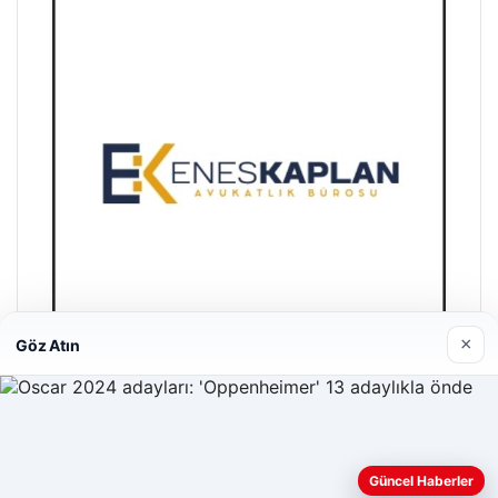
×
Göz Atın
Enes Kaplan Avukatlık Bürosu
28/04/2026
Web sitemizi nasıl kullandığınızı daha iyi anlayabilmek,
Güncel Haberler
deneyiminizi kişiselleştirmek ve geliştirmek amacıyla çerezler