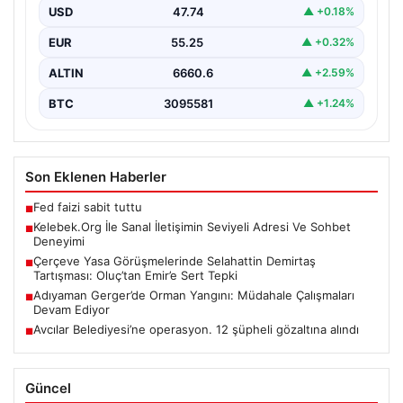
iletişim kurması ciddi bir değer taşımaktadır. Halen
USD
47.74
▲ +0.18%
pek…
EUR
55.25
▲ +0.32%
ALTIN
6660.6
▲ +2.59%
BTC
3095581
▲ +1.24%
Son Eklenen Haberler
Fed faizi sabit tuttu
■
Kelebek.Org İle Sanal İletişimin Seviyeli Adresi Ve Sohbet
■
Deneyimi
Çerçeve Yasa Görüşmelerinde Selahattin Demirtaş
■
Tartışması: Oluç’tan Emir’e Sert Tepki
Adıyaman Gerger’de Orman Yangını: Müdahale Çalışmaları
■
Devam Ediyor
Avcılar Belediyesi’ne operasyon. 12 şüpheli gözaltına alındı
■
Güncel