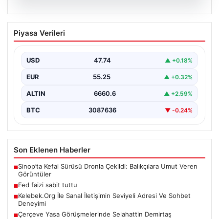
08.08.2026
Fed faizi sabit tuttu
Piyasa Verileri
{“title”: “ABD Merkez Bankası Faizleri Sabit Tuttu”,
“content”: “ ABD Merkez Bankası, piyasa beklentileri…
USD
47.74
▲ +0.18%
EUR
55.25
▲ +0.32%
ALTIN
6660.6
▲ +2.59%
BTC
3087636
▼ -0.24%
Son Eklenen Haberler
Sinop’ta Kefal Sürüsü Dronla Çekildi: Balıkçılara Umut Veren
■
Görüntüler
Fed faizi sabit tuttu
■
Kelebek.Org İle Sanal İletişimin Seviyeli Adresi Ve Sohbet
■
Deneyimi
Çerçeve Yasa Görüşmelerinde Selahattin Demirtaş
■