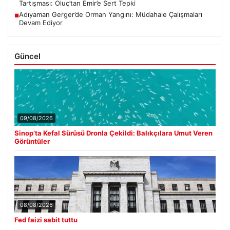
Tartışması: Oluç’tan Emir’e Sert Tepki
Adıyaman Gerger’de Orman Yangını: Müdahale Çalışmaları
■
Devam Ediyor
Güncel
09/08/2026
Sinop’ta Kefal Sürüsü Dronla Çekildi: Balıkçılara Umut Veren
Görüntüler
08/08/2026
Fed faizi sabit tuttu