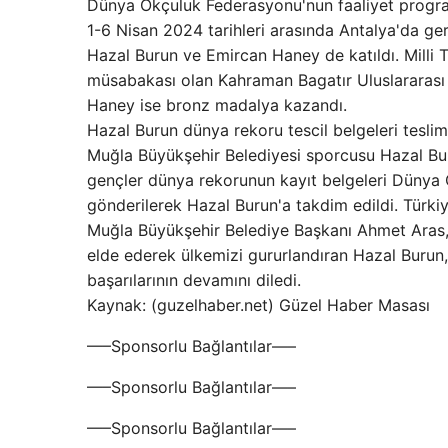
Dünya Okçuluk Federasyonu'nun faaliyet program
1-6 Nisan 2024 tarihleri ​​arasında Antalya'da g
Hazal Burun ve Emircan Haney de katıldı. Milli 
müsabakası olan Kahraman Bagatır Uluslararası
Haney ise bronz madalya kazandı.
Hazal Burun dünya rekoru tescil belgeleri teslim
Muğla Büyükşehir Belediyesi sporcusu Hazal Bur
gençler dünya rekorunun kayıt belgeleri Dünya
gönderilerek Hazal Burun'a takdim edildi. Türk
Muğla Büyükşehir Belediye Başkanı Ahmet Aras, u
elde ederek ülkemizi gururlandıran Hazal Burun,
başarılarının devamını diledi.
Kaynak: (guzelhaber.net) Güzel Haber Masası
—–Sponsorlu Bağlantılar—–
—–Sponsorlu Bağlantılar—–
—–Sponsorlu Bağlantılar—–