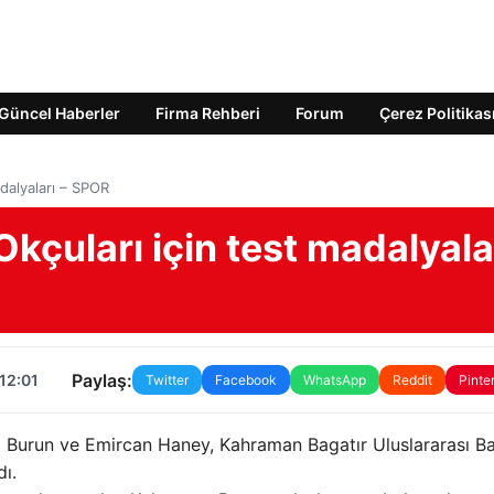
Güncel Haberler
Firma Rehberi
Forum
Çerez Politikas
adalyaları – SPOR
Okçuları için test madalyala
Paylaş:
12:01
Twitter
Facebook
WhatsApp
Reddit
Pinte
al Burun ve Emircan Haney, Kahraman Bagatır Uluslararası B
ı.