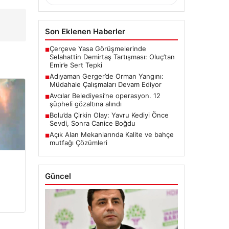
Son Eklenen Haberler
Çerçeve Yasa Görüşmelerinde
■
Selahattin Demirtaş Tartışması: Oluç’tan
Emir’e Sert Tepki
Adıyaman Gerger’de Orman Yangını:
■
Müdahale Çalışmaları Devam Ediyor
Avcılar Belediyesi’ne operasyon. 12
■
şüpheli gözaltına alındı
Bolu’da Çirkin Olay: Yavru Kediyi Önce
■
Sevdi, Sonra Canice Boğdu
Açık Alan Mekanlarında Kalite ve bahçe
■
mutfağı Çözümleri
Güncel