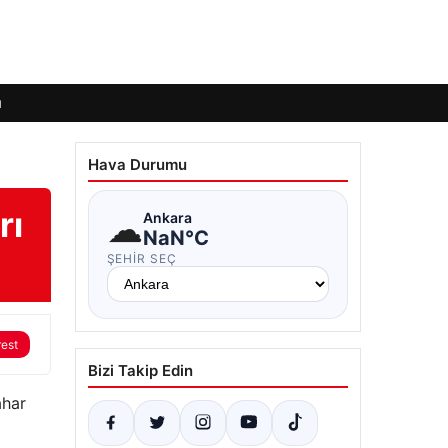
ı
Hava Durumu
rı
☁
Ankara
NaN°C
ŞEHIR SEÇ
rest
Bizi Takip Edin
ahar