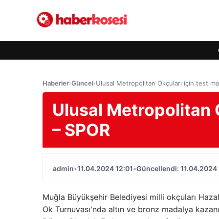
Haberler
›
Güncel
›
Ulusal Metropolitan Okçuları için test m
Ulusal Metropolitan 
– SPOR
admin
•
11.04.2024 12:01
•
Güncellendi: 11.04.2024 
Muğla Büyükşehir Belediyesi milli okçuları Haz
Ok Turnuvası'nda altın ve bronz madalya kazand