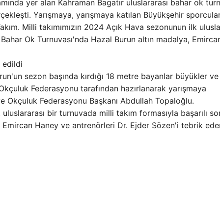
ında yer alan Kahraman Bagatır uluslararası bahar ok turn
erçekleşti. Yarışmaya, yarışmaya katılan Büyükşehir sporcular
Takım. Milli takımımızın 2024 Açık Hava sezonunun ilk ulusla
 Bahar Ok Turnuvası'nda Hazal Burun altın madalya, Emirca
 edildi
un'un sezon başında kırdığı 18 metre bayanlar büyükler ve
 Okçuluk Federasyonu tarafından hazırlanarak yarışmaya
iye Okçuluk Federasyonu Başkanı Abdullah Topaloğlu.
luslararası bir turnuvada milli takım formasıyla başarılı so
 Emircan Haney ve antrenörleri Dr. Ejder Sözen'i tebrik ede