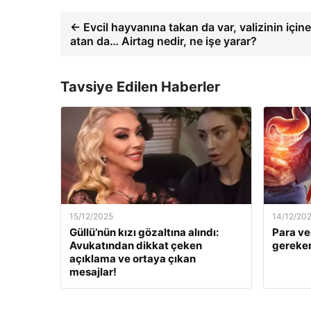
← Evcil hayvanına takan da var, valizinin içine
atan da… Airtag nedir, ne işe yarar?
Tavsiye Edilen Haberler
15/12/2025
14/12/20
Güllü’nün kızı gözaltına alındı:
Para ve
Avukatından dikkat çeken
gereken
açıklama ve ortaya çıkan
mesajlar!