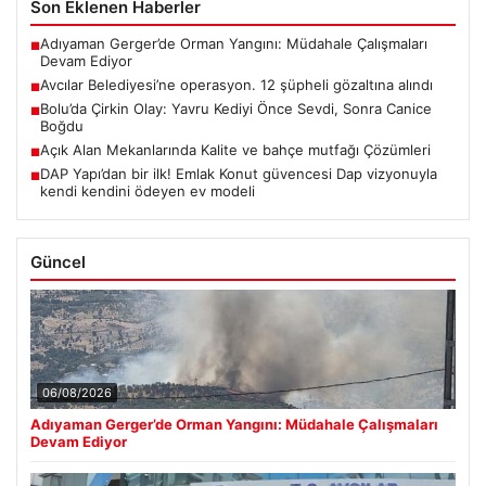
Son Eklenen Haberler
Adıyaman Gerger’de Orman Yangını: Müdahale Çalışmaları
■
Devam Ediyor
Avcılar Belediyesi’ne operasyon. 12 şüpheli gözaltına alındı
■
Bolu’da Çirkin Olay: Yavru Kediyi Önce Sevdi, Sonra Canice
■
Boğdu
Açık Alan Mekanlarında Kalite ve bahçe mutfağı Çözümleri
■
DAP Yapı’dan bir ilk! Emlak Konut güvencesi Dap vizyonuyla
■
kendi kendini ödeyen ev modeli
Güncel
06/08/2026
Adıyaman Gerger’de Orman Yangını: Müdahale Çalışmaları
Devam Ediyor