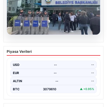
05.08.2026
Avcılar Belediyesi’ne operasyon. 12
Piyasa Verileri
şüpheli gözaltına alındı
USD
--
--
EUR
--
--
ALTIN
--
--
BTC
3079610
▲ +0.95%