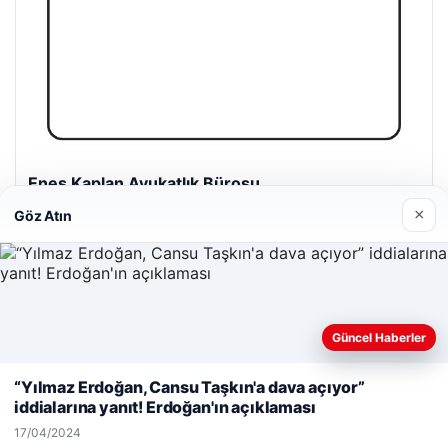
Enes Kaplan Avukatlık Bürosu
28/04/2026
×
Göz Atın
Güncel Haberler
Web sitemizi nasıl kullandığınızı daha iyi anlayabilmek,
© 2026 Haber Köşesi – Güncel Haberler
deneyiminizi kişiselleştirmek ve geliştirmek amacıyla çerezler
“Yılmaz Erdoğan, Cansu Taşkın'a dava açıyor”
kullanıyoruz.
Çerez Politikamız
lemagrup.com.tr
iddialarına yanıt! Erdoğan'ın açıklaması
etcio
Reddet
Kabul Et
17/04/2024