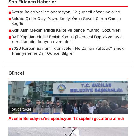
Son Eklenen Haberler
Avcılar Belediyesi’ne operasyon. 12 şüpheli gözaltına alındı
■
Bolu’da Çirkin Olay: Yavru Kediyi Önce Sevdi, Sonra Canice
■
Boğdu
Açık Alan Mekanlarında Kalite ve bahçe mutfağı Çözümleri
■
DAP Yapı’dan bir ilk! Emlak Konut güvencesi Dap vizyonuyla
■
kendi kendini ödeyen ev modeli
2026 Kurban Bayramı İkramiyeleri Ne Zaman Yatacak? Emekli
■
İkramiyelerine Dair Güncel Bilgiler
Güncel
05/08/2026
Avcılar Belediyesi’ne operasyon. 12 şüpheli gözaltına alındı