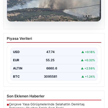
06.08.2026
Adıyaman Gerger’de Orman Yangını:
Piyasa Verileri
Müdahale Çalışmaları Devam Ediyor
Adıyaman’ın Gerger ilçesi, orman yangınıyla mücadele
ediyor. Çobanpınar ile Kütüklü köyleri arasında bulunan
USD
47.74
▲ +0.18%
geniş…
EUR
55.25
▲ +0.32%
ALTIN
6660.6
▲ +2.59%
BTC
3095581
▲ +1.24%
Son Eklenen Haberler
Çerçeve Yasa Görüşmelerinde Selahattin Demirtaş
■