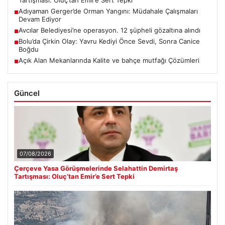
Tartışması: Oluç’tan Emir’e Sert Tepki
Adıyaman Gerger’de Orman Yangını: Müdahale Çalışmaları
■
Devam Ediyor
Avcılar Belediyesi’ne operasyon. 12 şüpheli gözaltına alındı
■
Bolu’da Çirkin Olay: Yavru Kediyi Önce Sevdi, Sonra Canice
■
Boğdu
Açık Alan Mekanlarında Kalite ve bahçe mutfağı Çözümleri
■
Güncel
07/08/2026
Çerçeve Yasa Görüşmelerinde Selahattin Demirtaş
Tartışması: Oluç’tan Emir’e Sert Tepki