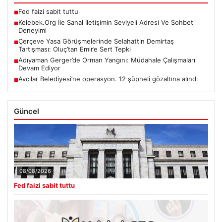
Fed faizi sabit tuttu
■
Kelebek.Org İle Sanal İletişimin Seviyeli Adresi Ve Sohbet
■
Deneyimi
Çerçeve Yasa Görüşmelerinde Selahattin Demirtaş
■
Tartışması: Oluç’tan Emir’e Sert Tepki
Adıyaman Gerger’de Orman Yangını: Müdahale Çalışmaları
■
Devam Ediyor
Avcılar Belediyesi’ne operasyon. 12 şüpheli gözaltına alındı
■
Güncel
08/08/2026
Fed faizi sabit tuttu