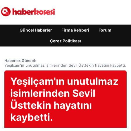
Güncel Haberler
Firma Rehberi
Forum
Çerez Politikası
Haberler
›
Güncel
›
Yeşilçam'ın unutulmaz isimlerinden Sevil Üsttekin hayatını kaybetti.
Yeşilçam'ın unutulmaz
isimlerinden Sevil
Üsttekin hayatını
kaybetti.