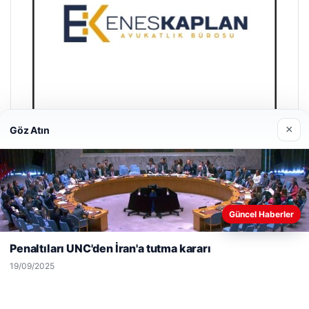
×
Göz Atın
Enes Kaplan Avukatlık Bürosu
28/04/2026
Web sitemizi nasıl kullandığınızı daha iyi anlayabilmek,
Güncel Haberler
deneyiminizi kişiselleştirmek ve geliştirmek amacıyla çerezler
kullanıyoruz.
Çerez Politikamız
Penaltıları UNC'den İran'a tutma kararı
Reddet
Kabul Et
19/09/2025
© 2026 Haber Köşesi – Güncel Haberler