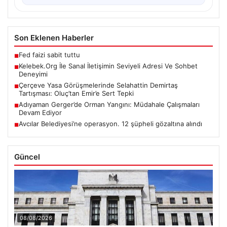
Son Eklenen Haberler
Fed faizi sabit tuttu
■
Kelebek.Org İle Sanal İletişimin Seviyeli Adresi Ve Sohbet
■
Deneyimi
Çerçeve Yasa Görüşmelerinde Selahattin Demirtaş
■
Tartışması: Oluç’tan Emir’e Sert Tepki
Adıyaman Gerger’de Orman Yangını: Müdahale Çalışmaları
■
Devam Ediyor
Avcılar Belediyesi’ne operasyon. 12 şüpheli gözaltına alındı
■
Güncel
08/08/2026