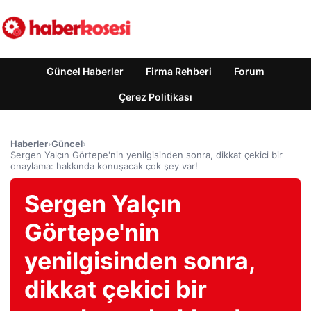
Güncel Haberler
Firma Rehberi
Forum
Çerez Politikası
Haberler
›
Güncel
›
Sergen Yalçın Görtepe'nin yenilgisinden sonra, dikkat çekici bir
onaylama: hakkında konuşacak çok şey var!
Sergen Yalçın
Görtepe'nin
yenilgisinden sonra,
dikkat çekici bir