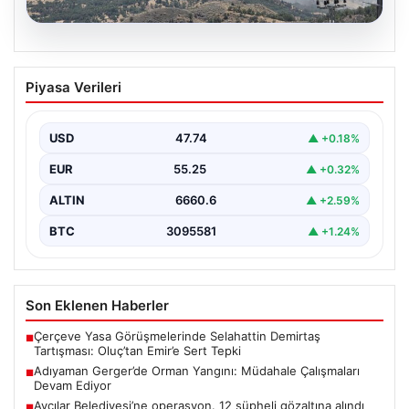
06.08.2026
Adıyaman Gerger’de Orman Yangını:
Piyasa Verileri
Müdahale Çalışmaları Devam Ediyor
Adıyaman’ın Gerger ilçesi, orman yangınıyla mücadele
ediyor. Çobanpınar ile Kütüklü köyleri arasında bulunan
USD
47.74
▲ +0.18%
geniş…
EUR
55.25
▲ +0.32%
ALTIN
6660.6
▲ +2.59%
BTC
3095581
▲ +1.24%
Son Eklenen Haberler
Çerçeve Yasa Görüşmelerinde Selahattin Demirtaş
■
Tartışması: Oluç’tan Emir’e Sert Tepki
Adıyaman Gerger’de Orman Yangını: Müdahale Çalışmaları
■
Devam Ediyor
Avcılar Belediyesi’ne operasyon. 12 şüpheli gözaltına alındı
■