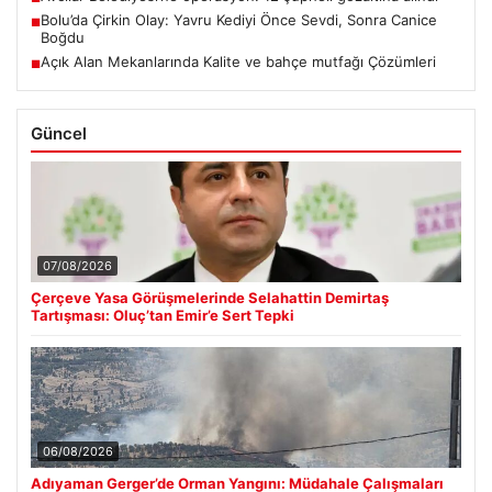
Bolu’da Çirkin Olay: Yavru Kediyi Önce Sevdi, Sonra Canice
■
Boğdu
Açık Alan Mekanlarında Kalite ve bahçe mutfağı Çözümleri
■
Güncel
07/08/2026
Çerçeve Yasa Görüşmelerinde Selahattin Demirtaş
Tartışması: Oluç’tan Emir’e Sert Tepki
06/08/2026
Adıyaman Gerger’de Orman Yangını: Müdahale Çalışmaları